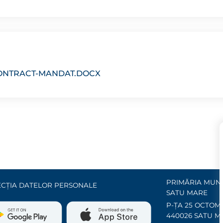
CONTRACT-MANDAT.DOCX
PRIMĂRIA MUNI
CȚIA DATELOR PERSONALE
SATU MARE
P-ȚA 25 OCTOMB
440026 SATU M