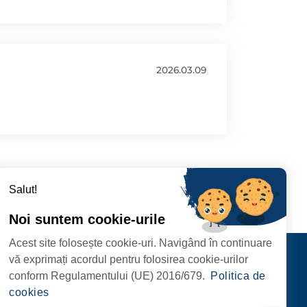
2026.03.09
Salut!
Noi suntem cookie-urile
Acest site folosește cookie-uri. Navigând în continuare
CIPIULUI
Contact
vă exprimați acordul pentru folosirea cookie-urilor
URMĂRIȚI-NE
conform Regulamentului (UE) 2016/679.
Politica de
RIE, NR. 1 CORP M,
cookies
ARE