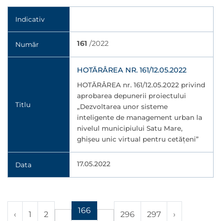
Indicativ
161
/2022
Număr
HOTĂRÂREA NR. 161/12.05.2022
HOTĂRÂREA nr. 161/12.05.2022 privind
aprobarea depunerii proiectului
Titlu
„Dezvoltarea unor sisteme
inteligente de management urban la
nivelul municipiului Satu Mare,
ghișeu unic virtual pentru cetățeni”
17.05.2022
Data
166
‹
1
2
296
297
›