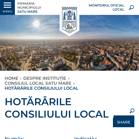
PRIMĂRIA
MONITORUL OFICIAL
MUNICIPIULUI
LOCAL
SATU MARE
MENU
HOME
›
DESPRE INSTITUȚIE
›
CONSILIUL LOCAL SATU MARE
›
HOTĂRÂRILE CONSILIULUI LOCAL
×
HOTĂRÂRILE
CONSILIULUI LOCAL
SHARE
Număr:
Indicativ: