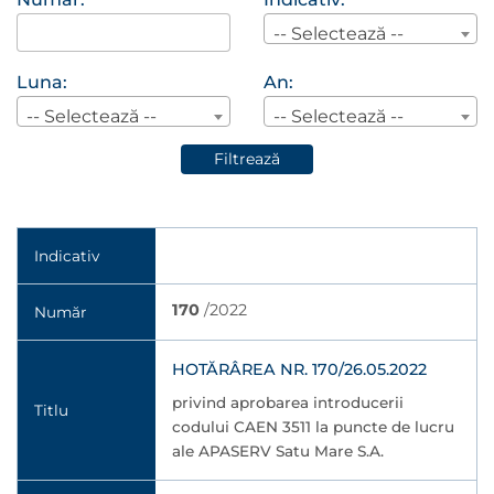
-- Selectează --
Luna:
An:
-- Selectează --
-- Selectează --
Filtrează
Indicativ
170
/2022
Număr
HOTĂRÂREA NR. 170/26.05.2022
privind aprobarea introducerii
Titlu
codului CAEN 3511 la puncte de lucru
ale APASERV Satu Mare S.A.