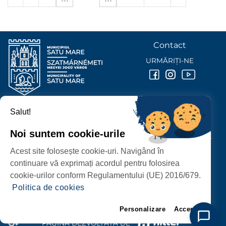
Contact
URMĂRIȚI-NE
Salut!
PRIMĂRIA MUNICIPIULUI
SATU MARE
Noi suntem cookie-urile
P-ȚA 25 OCTOMBRIE, NR. 1 CORP M, 440026 SATU MARE
Acest site folosește cookie-uri. Navigând în
PROTECȚIA DATELOR PERSONALE
continuare vă exprimați acordul pentru folosirea
cookie-urilor conform Regulamentului (UE) 2016/679.
Politica de cookies
Personalizare
Accept
PAGINĂ DEZVOLTATĂ DE