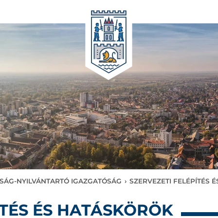
SÁG-NYILVÁNTARTÓ IGAZGATÓSÁG
›
SZERVEZETI FELÉPÍTÉS 
ÍTÉS ÉS HATÁSKÖRÖK