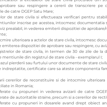
robare sau respingere a cererii de transcriere pe c
ile de catre DGEP Satu Mare;
or de stare civila si efectueaza verificari pentru stabil
mentiunilor inscrise pe acestea, intocmesc documentatia 
iz prealabil, in vederea emiterii dispozitiei de aprobare/
nte;
ocmire ulterioara a actelor de stare civila, intocmesc doc
ale emiterea dispozitiei de aprobare sau respingere, cu av
trelor de stare civila, in termen de 30 de zile de la da
mentiunile din registrul de stare civila - exemplarul I;
zul pierderii sau furtului unor documente de stare civil
 indreptatite, certificate care sa ateste componenta famili
ii cererilor de reconstituire si de intocmire ulterioara 
iliate in Romania;
ferate cu propuneri in vederea avizarii de catre DGE
berate de autoritatile straine, precum si a cererilor de rectif
ferate cu propuneri in dosarele avand drept obiect an