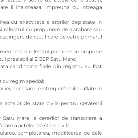
are il inainteaza, impreuna cu intreaga
irea cu exactitate a erorilor depistate in
si referatul cu propunere de aprobare sau
respingere de rectificare de catre primarul
umentatia si referatul prin care se propune
izul prealabil al DGEP Satu Mare;
ta cand toate filele din registru au fost
a cu regim special;
ei, necesare reintregirii familiei aflate in
a actelor de stare civila pentru cetatenii
P Satu Mare a cererilor de transcriere a
icare a actelor de stare civila;
ularea, completarea, modificarea pe cale