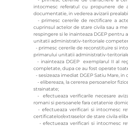
intocmesc referatul cu propunere de ap
documentatie, in vederea avizarii prealab
- primesc cererile de rectificare a actel
cuprinsul actelor de stare civila sau a 
respingere si le inainteaza DGEP pentru av
unitatii administrativ-teritoriale compete
- primesc cererile de reconstituire si int
primarului unitatii administrativ-teritori
- inainteaza DGEP exemplarul II al regis
completate, dupa ce au fost operate toate 
- sesizeaza imediat DGEP Satiu Mare, in ca
- elibereaza, la cererea persoanelor fizice
strainatate;
- efectueaza verificarile necesare avizar
romani si persoanele fara cetatenie domic
- efectueaza verificari si intocmesc re
certificatelor/extraselor de stare civila eli
- efectueaza verificari si intocmesc re