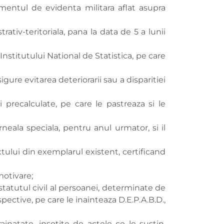
mentul de evidenta militara aflat asupra
rativ-teritoriala, pana la data de 5 a lunii
nstitutului National de Statistica, pe care
igure evitarea deteriorarii sau a disparitiei
precalculate, pe care le pastreaza si le
neala speciala, pentru anul urmator, si il
extului din exemplarul existent, certificand
motivare;
 statutul civil al persoanei, determinate de
ctive, pe care le inainteaza D.E.P.A.B.D.,
ainatate, insotite de actele ce le sustin,