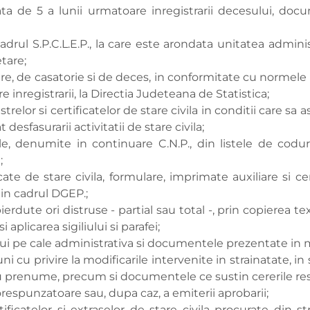
ta de 5 a lunii urmatoare inregistrarii decesului, docu
adrul S.P.C.L.E.P., la care este arondata unitatea administ
tare;
, de casatorie si de deces, in conformitate cu normele I
e inregistrarii, la Directia Judeteana de Statistica;
elor si certificatelor de stare civila in conditii care sa as
desfasurarii activitatii de stare civila;
 denumite in continuare C.N.P., din listele de coduri 
;
te de stare civila, formulare, imprimate auxiliare si cer
din cadrul DGEP.;
ierdute ori distruse - partial sau total -, prin copierea t
aplicarea sigiliului si parafei;
i pe cale administrativa si documentele prezentate in 
 cu privire la modificarile intervenite in strainatate, in
 prenume, precum si documentele ce sustin cererile respe
corespunzatoare sau, dupa caz, a emiterii aprobarii;
ficatelor si extraselor de stare civila procurate din str