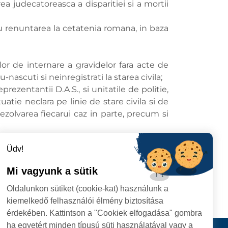
ea judecatoreasca a disparitiei si a mortii
au renuntarea la cetatenia romana, in baza
or de internare a gravidelor fara acte de
nascuti si neinregistrati la starea civila;
rezentantii D.A.S., si unitatile de politie,
ie neclara pe linie de stare civila si de
ezolvarea fiecarui caz in parte, precum si
Üdv!
Mi vagyunk a sütik
Oldalunkon sütiket (cookie-kat) használunk a
kiemelkedő felhasználói élmény biztosítása
érdekében. Kattintson a "Cookiek elfogadása" gombra
ha egyetért minden típusú süti használatával vagy a