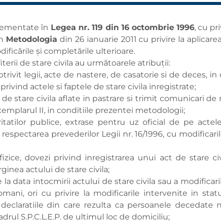
eglementate în
Legea nr. 119 din 16 octombrie 1996
, cu pr
în
Metodologia
din 26 ianuarie 2011 cu privire la aplicarea
dificările și completările ulterioare.
erii de stare civila au următoarele atribuții:
rivit legii, acte de nastere, de casatorie si de deces, i
rivind actele si faptele de stare civila inregistrate;
 stare civila aflate in pastrare si trimit comunicari de 
xemplarul II, in conditiile prezentei metodologii;
atilor publice, extrase pentru uz oficial de pe actele
respectarea prevederilor Legii nr. 16/1996, cu modificaril
ice, dovezi privind inregistrarea unui act de stare civi
inea actului de stare civila;
a data intocmirii actului de stare civila sau a modificaril
mani, ori cu privire la modificarile intervenite in statu
 declaratiile din care rezulta ca persoanele decedate n
rul S.P.C.L.E.P. de ultimul loc de domiciliu;