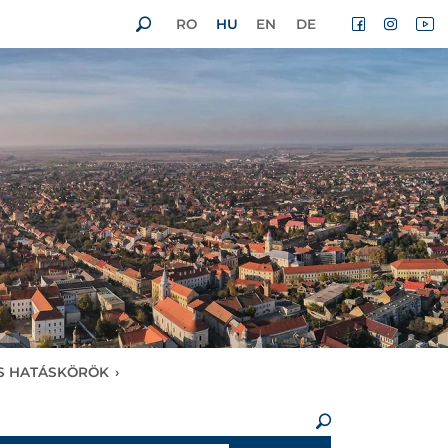
RO
HU
EN
DE
ÉS HATÁSKÖRÖK
›
×