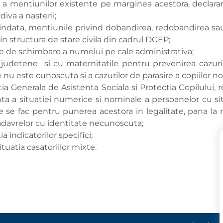
i a mentiunilor existente pe marginea acestora, declarar
iva a nasterii;
de indata, mentiunile privind dobandirea, redobandirea s
in structura de stare civila din cadrul DGEP;
rile de schimbare a numelui pe cale administrativa;
judetene si cu maternitatile pentru prevenirea cazuril
 nu este cunoscuta si a cazurilor de parasire a copiilor nou-
a Generala de Asistenta Sociala si Protectia Copilului, rep
a situatiei numerice si nominale a persoanelor cu situat
 se fac pentru punerea acestora in legalitate, pana la r
cadavrelor cu identitate necunoscuta;
 indicatorilor specifici;
tuatia casatoriilor mixte.