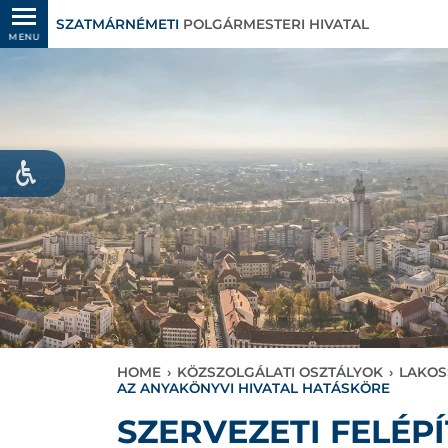
SZATMÁRNÉMETI
POLGÁRMESTERI HIVATAL
MENU
HOME
›
KÖZSZOLGÁLATI OSZTÁLYOK
›
LAKOS
AZ ANYAKÖNYVI HIVATAL HATÁSKÖRE
SZERVEZETI FELÉP