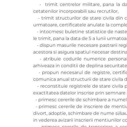
- trimit centrelor militare, pana la da
cetatenilor incorporabili sau recrutilor,
- trimit structurilor de stare civila din c
urmatoare, certificatele anulate la comple
- intocmesc buletine statistice de nastere
le trimit, pana la data de 5 a lunii urmatoar
- dispun masurile necesare pastrarii registr
acestora si asigura spatiul necesar destinat 
- atribuie codurile numerice personale,
arhiveaza in conditii de deplina securitate
- propun necesarul de registre, certifica
comunica anual structurii de stare civila 
- reconstituie registrele de stare civila p
exactitatea datelor inscrise prin semnare si 
- primesc cererile de schimbare a numelu
- primesc cererile de inscriere de mentiuni
divort, adoptie, schimbare de nume si/sau
in vederea avizarii inscrierii mentiunilor 
- primesc cererile de transcriere a certi