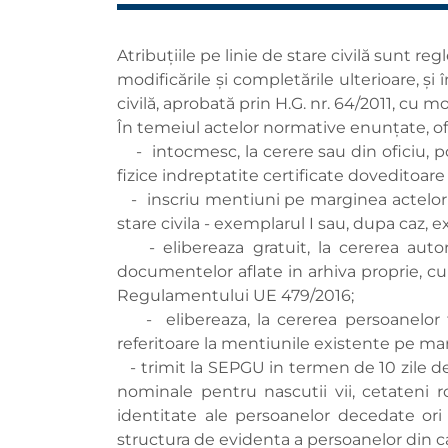
Atribuțiile pe linie de stare civilă sunt r
modificările și completările ulterioare, și 
civilă, aprobată prin H.G. nr. 64/2011, cu mo
În temeiul actelor normative enunțate, ofit
- intocmesc, la cerere sau din oficiu, pot
fizice indreptatite certificate doveditoare p
- inscriu mentiuni pe marginea actelor de
stare civila - exemplarul I sau, dupa caz, e
- elibereaza gratuit, la cererea autorit
documentelor aflate in arhiva proprie, cu 
Regulamentului UE 479/2016;
- elibereaza, la cererea persoanelor fiz
referitoare la mentiunile existente pe marg
- trimit la SEPGU in termen de 10 zile de l
nominale pentru nascutii vii, cetateni ro
identitate ale persoanelor decedate ori
structura de evidenta a persoanelor din cad