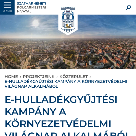
SZATMÁRNÉMETI
POLGÁRMESTERI
HIVATAL
MENU
HOME
›
PROJEKTJEINK
›
KÖZTERÜLET
›
E-HULLADÉKGYŰJTÉSI KAMPÁNY A KÖRNYEZETVÉDELMI
VILÁGNAP ALKALMÁBÓL
E-HULLADÉKGYŰJTÉSI
KAMPÁNY A
KÖRNYEZETVÉDELMI
VILÁGNAP ALKALMÁBÓL