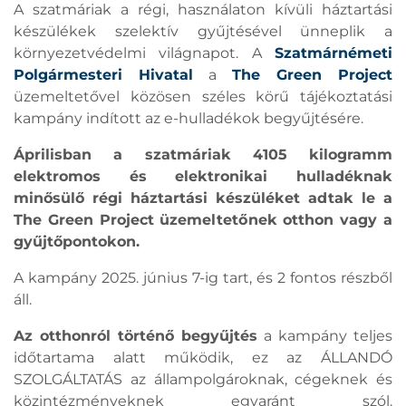
A szatmáriak a régi, használaton kívüli háztartási
készülékek szelektív gyűjtésével ünneplik a
környezetvédelmi világnapot. A
Szatmárnémeti
Polgármesteri Hivatal
a
The Green Project
üzemeltetővel közösen széles körű tájékoztatási
kampány indított az e-hulladékok begyűjtésére.
Áprilisban a szatmáriak 4105 kilogramm
elektromos és elektronikai hulladéknak
minősülő régi háztartási készüléket adtak le a
The Green Project üzemeltetőnek otthon vagy a
gyűjtőpontokon.
A kampány 2025. június 7-ig tart, és 2 fontos részből
áll.
Az otthonról történő begyűjtés
a kampány teljes
időtartama alatt működik, ez az ÁLLANDÓ
SZOLGÁLTATÁS az állampolgároknak, cégeknek és
közintézményeknek egyaránt szól.