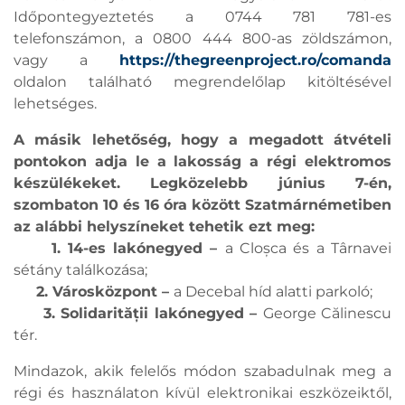
Időpontegyeztetés a 0744 781 781-es
telefonszámon, a 0800 444 800-as zöldszámon,
vagy a
https://thegreenproject.ro/comanda
oldalon található megrendelőlap kitöltésével
lehetséges.
A másik lehetőség, hogy a megadott átvételi
pontokon adja le a lakosság a régi elektromos
készülékeket. Legközelebb június 7-én,
szombaton 10 és 16 óra között Szatmárnémetiben
az alábbi helyszíneket tehetik ezt meg:
1. 14-es lakónegyed –
a Cloșca és a Târnavei
sétány találkozása;
2. Városközpont –
a Decebal híd alatti parkoló;
3. Solidarității lakónegyed –
George Călinescu
tér.
Mindazok, akik felelős módon szabadulnak meg a
régi és használaton kívül elektronikai eszközeiktől,