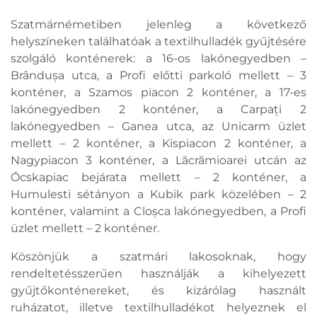
Szatmárnémetiben jelenleg a következő
helyszíneken találhatóak a textilhulladék gyűjtésére
szolgáló konténerek: a 16-os lakónegyedben –
Brândușa utca, a Profi előtti parkoló mellett – 3
konténer, a Szamos piacon 2 konténer, a 17-es
lakónegyedben 2 konténer, a Carpați 2
lakónegyedben – Ganea utca, az Unicarm üzlet
mellett – 2 konténer, a Kispiacon 2 konténer, a
Nagypiacon 3 konténer, a Lăcrămioarei utcán az
Ócskapiac bejárata mellett – 2 konténer, a
Humulesti sétányon a Kubik park közelében – 2
konténer, valamint a Cloșca lakónegyedben, a Profi
üzlet mellett – 2 konténer.
Köszönjük a szatmári lakosoknak, hogy
rendeltetésszerűen használják a kihelyezett
gyűjtőkonténereket, és kizárólag használt
ruházatot, illetve textilhulladékot helyeznek el