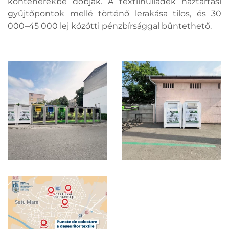
konténerekbe dobják. A textilhulladék háztartási
gyűjtőpontok mellé történő lerakása tilos, és 30
000–45 000 lej közötti pénzbírsággal büntethető.