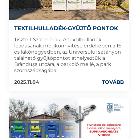
TEXTILHULLADÉK-GYŰJTŐ PONTOK
Tisztelt Szatmáriak! A textilhulladék
leadásának megkönnyítése érdekében a 16-
os lakónegyedben, az Universului sétányon
található gyűjtőpontot áthelyeztük a
Brândușa utcára, a parkoló mellé, a park
szomszédságába.
2025.11.04
TOVÁBB