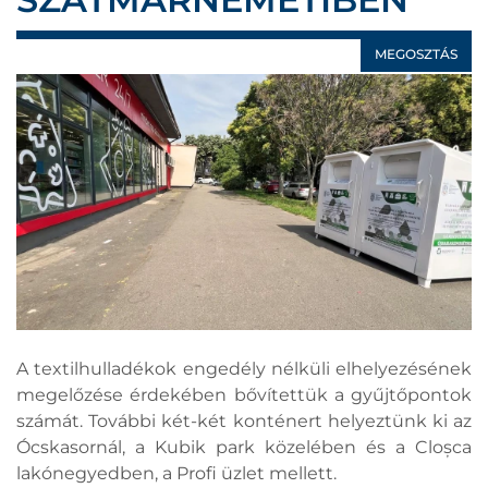
MEGOSZTÁS
A textilhulladékok engedély nélküli elhelyezésének
megelőzése érdekében bővítettük a gyűjtőpontok
számát. További két-két konténert helyeztünk ki az
Ócskasornál, a Kubik park közelében és a Cloșca
lakónegyedben, a Profi üzlet mellett.