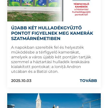
ÚJABB KÉT HULLADÉKGYŰJTŐ
PONTOT FIGYELNEK MEG KAMERÁK
SZATMÁRNÉMETIBEN
A napokban szerelték fel és helyezték
működésbe a térfigyelő kamerákat,
amelyek a város újabb két pontján tartják
szemmel a háztartási hulladék lerakására
kialakított pontokat: a Ioniță Andron
utcában és a Batizi úton.
2025.10.03
TOVÁBB