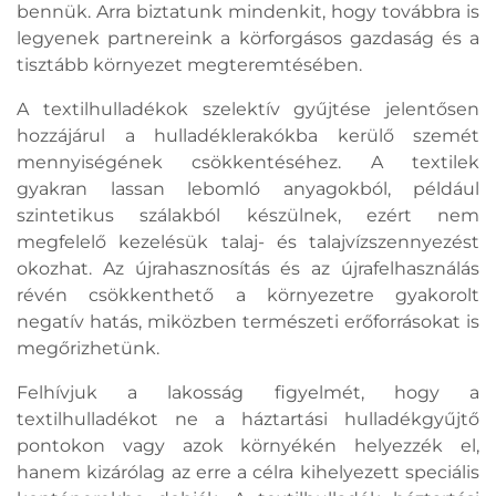
bennük. Arra biztatunk mindenkit, hogy továbbra is
legyenek partnereink a körforgásos gazdaság és a
tisztább környezet megteremtésében.
A textilhulladékok szelektív gyűjtése jelentősen
hozzájárul a hulladéklerakókba kerülő szemét
mennyiségének csökkentéséhez. A textilek
gyakran lassan lebomló anyagokból, például
szintetikus szálakból készülnek, ezért nem
megfelelő kezelésük talaj- és talajvízszennyezést
okozhat. Az újrahasznosítás és az újrafelhasználás
révén csökkenthető a környezetre gyakorolt
negatív hatás, miközben természeti erőforrásokat is
megőrizhetünk.
Felhívjuk a lakosság figyelmét, hogy a
textilhulladékot ne a háztartási hulladékgyűjtő
pontokon vagy azok környékén helyezzék el,
hanem kizárólag az erre a célra kihelyezett speciális