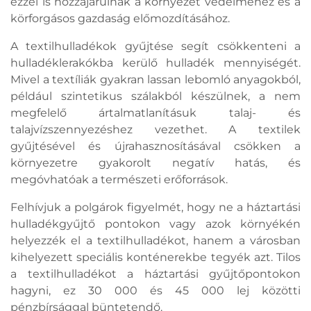
ezzel is hozzájárulnak a környezet védelméhez és a
körforgásos gazdaság előmozdításához.
A textilhulladékok gyűjtése segít csökkenteni a
hulladéklerakókba kerülő hulladék mennyiségét.
Mivel a textíliák gyakran lassan lebomló anyagokból,
például szintetikus szálakból készülnek, a nem
megfelelő ártalmatlanításuk talaj- és
talajvízszennyezéshez vezethet. A textilek
gyűjtésével és újrahasznosításával csökken a
környezetre gyakorolt negatív hatás, és
megóvhatóak a természeti erőforrások.
Felhívjuk a polgárok figyelmét, hogy ne a háztartási
hulladékgyűjtő pontokon vagy azok környékén
helyezzék el a textilhulladékot, hanem a városban
kihelyezett speciális konténerekbe tegyék azt. Tilos
a textilhulladékot a háztartási gyűjtőpontokon
hagyni, ez 30 000 és 45 000 lej közötti
pénzbírsággal büntetendő.