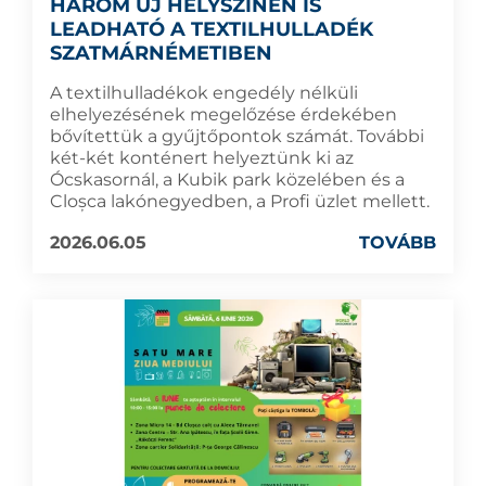
HÁROM ÚJ HELYSZÍNEN IS
LEADHATÓ A TEXTILHULLADÉK
SZATMÁRNÉMETIBEN
A textilhulladékok engedély nélküli
elhelyezésének megelőzése érdekében
bővítettük a gyűjtőpontok számát. További
két-két konténert helyeztünk ki az
Ócskasornál, a Kubik park közelében és a
Cloșca lakónegyedben, a Profi üzlet mellett.
2026.06.05
TOVÁBB