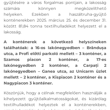
gyűjtésére a város forgalmas pontjain, a lakosság
számára könnyen megközelíthető
helyeken. Ezekben a haszáltruha-gyűjtő
konténerekben 2025. március 25. és december 31.
között 81,84 tonna textilhulladékot helyezett el a
lakosság.
A konténerek a következő helyszíneken
találhatóak: a 16-os lakónegyedben – Brândușa
utca, a Profi előtti parkoló mellett – 3 konténer, a
Szamos piacon 2 konténer, a 17-es
lakónegyedben 2 konténer, a Carpați 2
lakónegyedben – Ganea utca, az Unicarm üzlet
mellett – 2 konténer, a Kispiacon 2 konténer és a
Nagypiacon 3 konténer.
Köszönjük, hogy a célnak megfelelően használják a
kihelyezett gyűjtőalkalmatosságokat, és kizárólag
textilhulladékot helyeztek el a konténerekben,