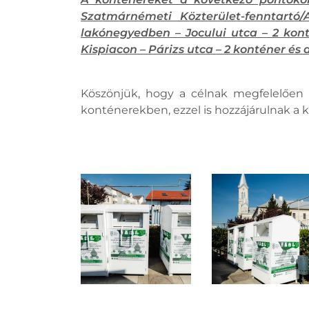
Szatmárnémeti Közterület-fenntartó
lakónegyedben – Jocului utca – 2 kon
Kispiacon – Párizs utca – 2 konténer és 
Köszönjük, hogy a célnak megfelelően ha
konténerekben, ezzel is hozzájárulnak a