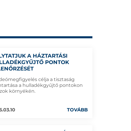
LYTATJUK A HÁZTARTÁSI
LLADÉKGYŰJTŐ PONTOK
LENŐRZÉSÉT
ideómegfigyelés célja a tisztaság
ntartása a hulladékgyűjtő pontokon
azok környékén.
6.03.10
TOVÁBB