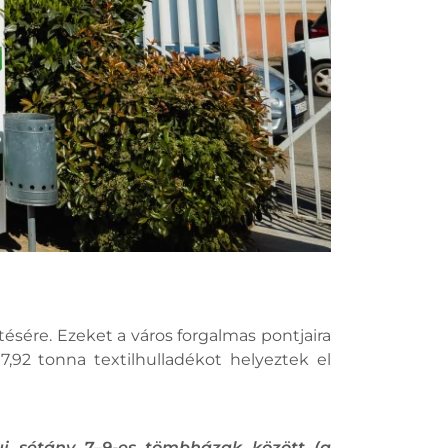
ésére. Ezeket a város forgalmas pontjaira
,92 tonna textilhulladékot helyeztek el
ui sétány 7–9-es tömbházak között (a