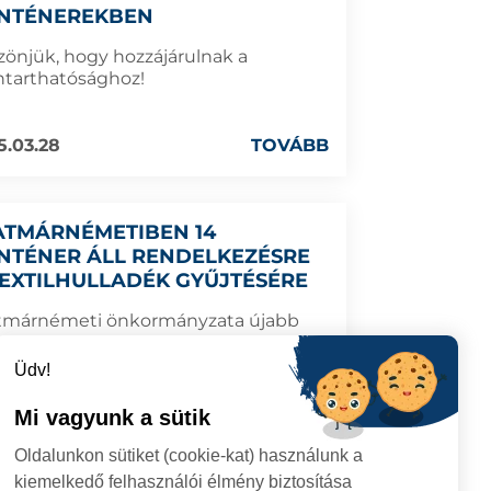
NTÉNEREKBEN
zönjük, hogy hozzájárulnak a
ntarthatósághoz!
5.03.28
TOVÁBB
ATMÁRNÉMETIBEN 14
NTÉNER ÁLL RENDELKEZÉSRE
TEXTILHULLADÉK GYŰJTÉSÉRE
tmárnémeti önkormányzata újabb
os lépést tesz a fenntarthatóságért:
ténereket helyeztek ki a lakossági
Üdv!
ilhulladék gyűjtésére.
Mi vagyunk a sütik
5.03.25
TOVÁBB
Oldalunkon sütiket (cookie-kat) használunk a
kiemelkedő felhasználói élmény biztosítása