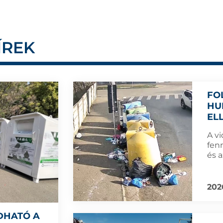
ÍREK
FO
HU
EL
A v
fen
és 
202
DHATÓ A