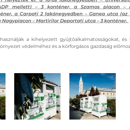
/ADP mellett) – 3 konténer, a Szamos piacon – 
téner, a Carpați 2 lakónegyedben – Ganea utca (az U
a Nagypiacon – Martirilor Deportați utca – 3 konténer.
sználják a kihelyezett gyűjtőalkalmatosságokat, és k
 környezet védelméhez és a körforgásos gazdaság előmoz