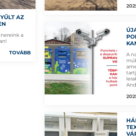
202
GYŰLT AZ
EN
ÚJ
tnereink a
PO
an!
KA
TOVÁBB
A n
műk
ame
tar
lera
And
202
HÁ
TE
VÁ