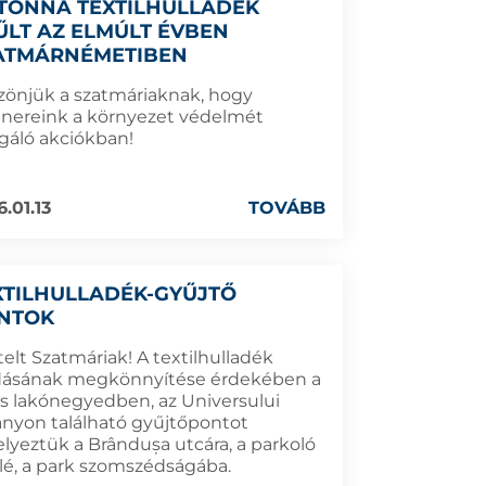
 TONNA TEXTILHULLADÉK
ŰLT AZ ELMÚLT ÉVBEN
ATMÁRNÉMETIBEN
zönjük a szatmáriaknak, hogy
tnereink a környezet védelmét
lgáló akciókban!
.01.13
TOVÁBB
XTILHULLADÉK-GYŰJTŐ
NTOK
telt Szatmáriak! A textilhulladék
dásának megkönnyítése érdekében a
os lakónegyedben, az Universului
ányon található gyűjtőpontot
elyeztük a Brândușa utcára, a parkoló
lé, a park szomszédságába.