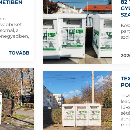
82
METIBEN
GY
SZ
ben
vábbi két-
Kös
ornál, a
par
kónegyedben,
szo
TOVÁBB
2026
TE
PO
Tisz
lea
16-
sét
áth
mel