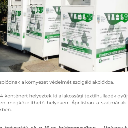
olódnak a környezet védelmét szolgáló akciókba.
konténert helyeztek ki a lakossági textilhulladék gyűjt
en megközelíthető helyeken. Áprilisban a szatmáriak 7
kben.
 helyezték el: a 16-os lakónegyedben – Universul