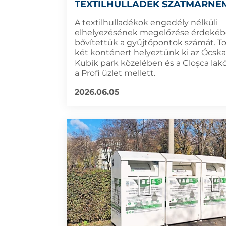
TEXTILHULLADÉK SZATMÁRNÉ
A textilhulladékok engedély nélküli
elhelyezésének megelőzése érdeké
bővítettük a gyűjtőpontok számát. To
két konténert helyeztünk ki az Ócskas
Kubik park közelében és a Cloșca la
a Profi üzlet mellett.
2026.06.05