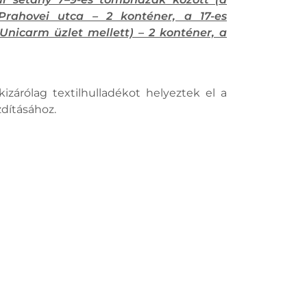
Prahovei utca – 2 konténer, a 17-es
nicarm üzlet mellett) – 2 konténer, a
izárólag textilhulladékot helyeztek el a
dításához.