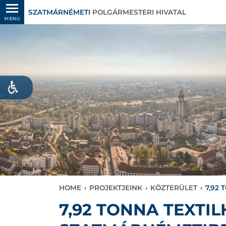
SZATMÁRNÉMETI
POLGÁRMESTERI HIVATAL
MENU
HOME
›
PROJEKTJEINK
›
KÖZTERÜLET
›
7,92
7,92 TONNA TEXTI