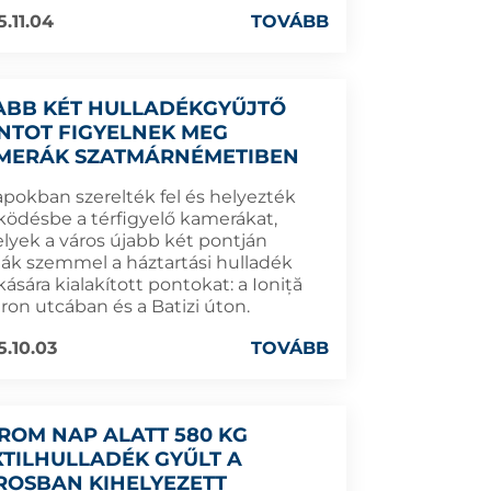
5.11.04
TOVÁBB
ABB KÉT HULLADÉKGYŰJTŐ
NTOT FIGYELNEK MEG
MERÁK SZATMÁRNÉMETIBEN
apokban szerelték fel és helyezték
ödésbe a térfigyelő kamerákat,
lyek a város újabb két pontján
tják szemmel a háztartási hulladék
kására kialakított pontokat: a Ioniță
ron utcában és a Batizi úton.
5.10.03
TOVÁBB
ROM NAP ALATT 580 KG
XTILHULLADÉK GYŰLT A
ROSBAN KIHELYEZETT