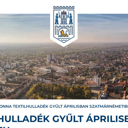
 TONNA TEXTILHULLADÉK GYŰLT ÁPRILISBAN SZATMÁRNÉMETI
LHULLADÉK GYŰLT ÁPRILI