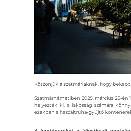
Köszönjük a szatmáriaknak, hogy bekapcs
Szatmárnémetiben 2025. március 25-én 14 
helyezték ki, a lakosság számára könny
ezekben a haszáltruha-gyűjtő konténere
A konténereket a következő pontokon