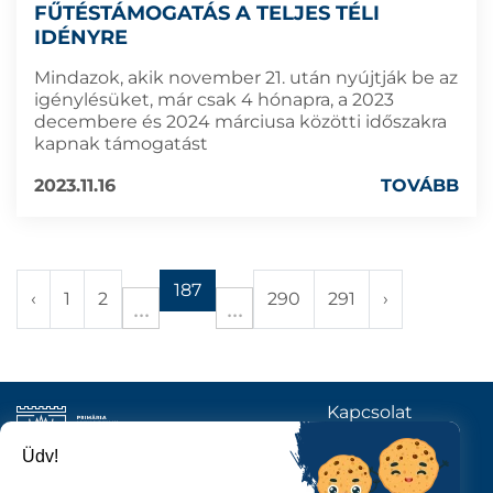
FŰTÉSTÁMOGATÁS A TELJES TÉLI
IDÉNYRE
Mindazok, akik november 21. után nyújtják be az
igénylésüket, már csak 4 hónapra, a 2023
decembere és 2024 márciusa közötti időszakra
kapnak támogatást
2023.11.16
TOVÁBB
187
‹
1
2
290
291
›
Kapcsolat
KÖVESSENEK
Üdv!