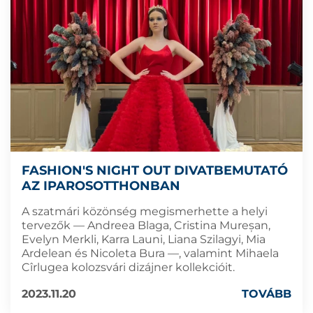
FASHION'S NIGHT OUT DIVATBEMUTATÓ
AZ IPAROSOTTHONBAN
A szatmári közönség megismerhette a helyi
tervezők — Andreea Blaga, Cristina Mureșan,
Evelyn Merkli, Karra Launi, Liana Szilagyi, Mia
Ardelean és Nicoleta Bura —, valamint Mihaela
Cîrlugea kolozsvári dizájner kollekcióit.
2023.11.20
TOVÁBB