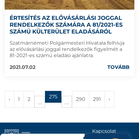
ÉRTESÍTÉS AZ ELŐVÁSÁRLÁSI JOGGAL
RENDELKEZŐK SZÁMÁRA A 81/2021-ES
SZÁMÚ KÜLTERÜLET ELADÁSÁRÓL
Szatmárnémeti Polgármesteri Hivatala felhívja
az elővásárlási joggal rendelkezők figyelmét a
81-2021-es számú eladási ajánlatra.
2021.07.02
TOVÁBB
275
‹
1
2
290
291
›
Kapcsolat