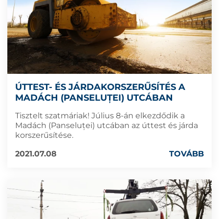
ÚTTEST- ÉS JÁRDAKORSZERŰSÍTÉS A
MADÁCH (PANSELUȚEI) UTCÁBAN
Tisztelt szatmáriak! Július 8-án elkezdődik a
Madách (Panseluței) utcában az úttest és járda
korszerűsítése.
2021.07.08
TOVÁBB