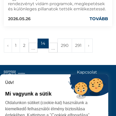
rendezvényt vidám programok, meglepetések
és különleges pillanatok tették emlékezetessé.
2026.05.26
TOVÁBB
14
‹
1
2
290
291
›
Kapcsolat
KÖVESSENEK
Üdv!
Mi vagyunk a sütik
SZATMÁRNÉMETI
Oldalunkon sütiket (cookie-kat) használunk a
POLGÁRMESTERI HIVATAL
kiemelkedő felhasználói élmény biztosítása
P-ȚA 25 OCTOMBRIE, NR. 1 CORP M, 440026 SATU MARE
érdekében. Kattintson a "Cookiek elfogadása"