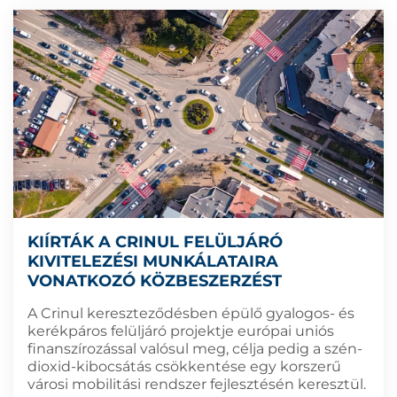
KIÍRTÁK A CRINUL FELÜLJÁRÓ
KIVITELEZÉSI MUNKÁLATAIRA
VONATKOZÓ KÖZBESZERZÉST
A Crinul kereszteződésben épülő gyalogos- és
kerékpáros felüljáró projektje európai uniós
finanszírozással valósul meg, célja pedig a szén-
dioxid-kibocsátás csökkentése egy korszerű
városi mobilitási rendszer fejlesztésén keresztül.