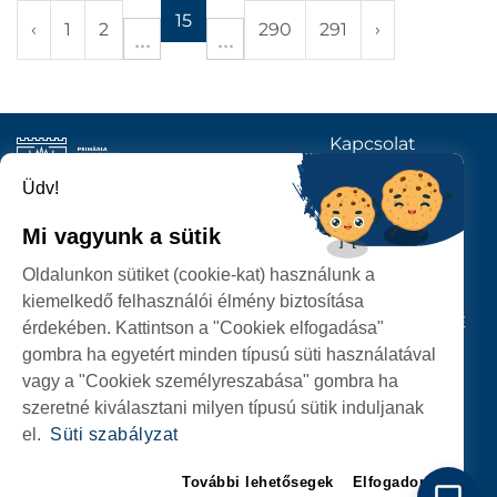
15
‹
1
2
290
291
›
Kapcsolat
KÖVESSENEK
Üdv!
Mi vagyunk a sütik
SZATMÁRNÉMETI
Oldalunkon sütiket (cookie-kat) használunk a
POLGÁRMESTERI HIVATAL
kiemelkedő felhasználói élmény biztosítása
P-ȚA 25 OCTOMBRIE, NR. 1 CORP M, 440026 SATU MARE
érdekében. Kattintson a "Cookiek elfogadása"
gombra ha egyetért minden típusú süti használatával
SZEMÉLYES ADATOK VÉDELME
vagy a "Cookiek személyreszabása" gombra ha
szeretné kiválasztani milyen típusú sütik induljanak
el.
Süti szabályzat
További lehetősegek
Elfogadom