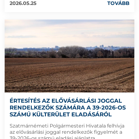
2026.05.25
TOVÁBB
ÉRTESÍTÉS AZ ELŐVÁSÁRLÁSI JOGGAL
RENDELKEZŐK SZÁMÁRA A 39-2026-OS
SZÁMÚ KÜLTERÜLET ELADÁSÁRÓL
Szatmárnémeti Polgármesteri Hivatala felhívja
az elővásárlási joggal rendelkezők figyelmét a
39-2026-os számú eladási ajánlatra.