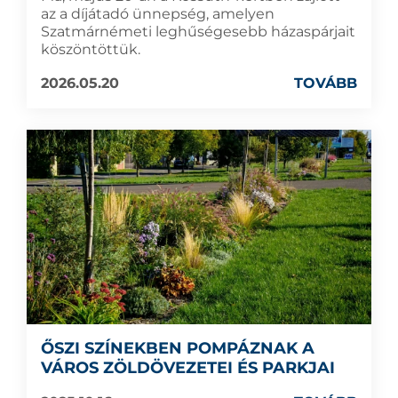
az a díjátadó ünnepség, amelyen
Szatmárnémeti leghűségesebb házaspárjait
köszöntöttük.
2026.05.20
TOVÁBB
ŐSZI SZÍNEKBEN POMPÁZNAK A
VÁROS ZÖLDÖVEZETEI ÉS PARKJAI