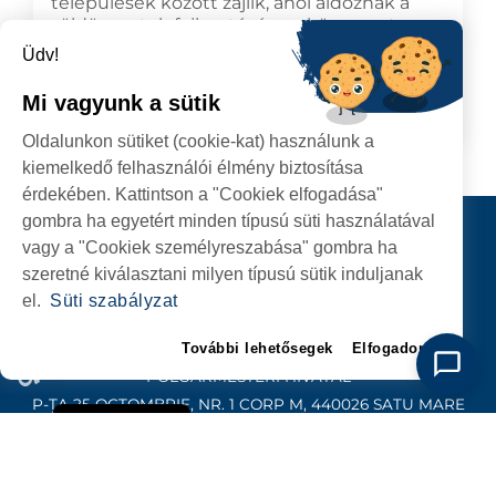
települések között zajlik, ahol áldoznak a
zöldövezetek fejlesztésére, a környezet
védelmére, és a városrendezés fókuszában
Üdv!
az életminőség javítása áll.
Mi vagyunk a sütik
2025.06.27
TOVÁBB
Oldalunkon sütiket (cookie-kat) használunk a
kiemelkedő felhasználói élmény biztosítása
érdekében. Kattintson a "Cookiek elfogadása"
gombra ha egyetért minden típusú süti használatával
Kapcsolat
vagy a "Cookiek személyreszabása" gombra ha
KÖVESSENEK
szeretné kiválasztani milyen típusú sütik induljanak
el.
Süti szabályzat
További lehetősegek
Elfogadom
SZATMÁRNÉMETI
POLGÁRMESTERI HIVATAL
P-ȚA 25 OCTOMBRIE, NR. 1 CORP M, 440026 SATU MARE
Süti szabályzat
SZEMÉLYES ADATOK VÉDELME