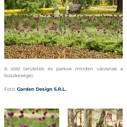
A zöld területek és parkok minden városnak a
büszkeségei.
Fotó:
Garden Design S.R.L.