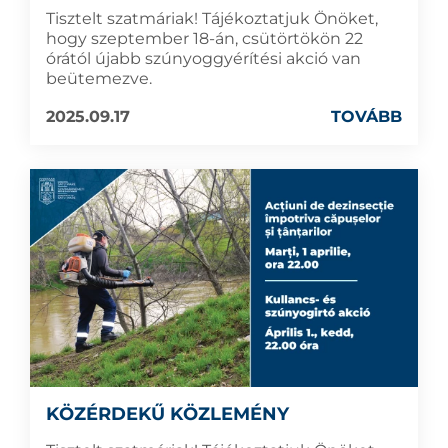
Tisztelt szatmáriak! Tájékoztatjuk Önöket,
hogy szeptember 18-án, csütörtökön 22
órától újabb szúnyoggyérítési akció van
beütemezve.
2025.09.17
TOVÁBB
KÖZÉRDEKŰ KÖZLEMÉNY