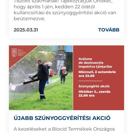
Tisztelt szatmáriak! Tájékoztatjuk Önöket,
hogy április 1-jén, kedden 22 órától
kullancsirtási és szúnyoggyérítési akció van
beütemezve.
2025.03.31
TOVÁBB
ÚJABB SZÚNYOGGYÉRÍTÉSI AKCIÓ
A kezeléseket a Biocid Termékek Országos