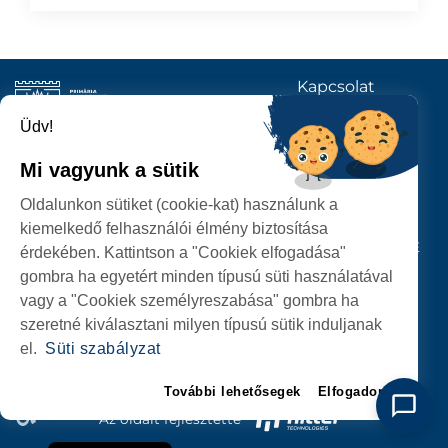
Kapcsolat
KÖVESSENEK
Üdv!
Mi vagyunk a sütik
SZATMÁRNÉMETI
Oldalunkon sütiket (cookie-kat) használunk a
POLGÁRMESTERI HIVATAL
kiemelkedő felhasználói élmény biztosítása
P-ȚA 25 OCTOMBRIE, NR. 1 CORP M, 440026 SATU MARE
érdekében. Kattintson a "Cookiek elfogadása"
gombra ha egyetért minden típusú süti használatával
SZEMÉLYES ADATOK VÉDELME
vagy a "Cookiek személyreszabása" gombra ha
szeretné kiválasztani milyen típusú sütik induljanak
el.
Süti szabályzat
További lehetősegek
Elfogadom
Az oldalt fejlesztette