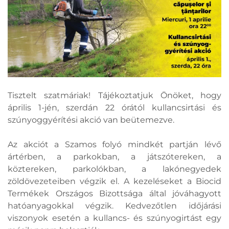
Tisztelt szatmáriak! Tájékoztatjuk Önöket, hogy
április 1-jén, szerdán 22 órától kullancsirtási és
szúnyoggyérítési akció van beütemezve.
Az akciót a Szamos folyó mindkét partján lévő
ártérben, a parkokban, a játszótereken, a
köztereken, parkolókban, a lakónegyedek
zöldövezeteiben végzik el. A kezeléseket a Biocid
Termékek Országos Bizottsága által jóváhagyott
hatóanyagokkal végzik. Kedvezőtlen időjárási
viszonyok esetén a kullancs- és szúnyogirtást egy