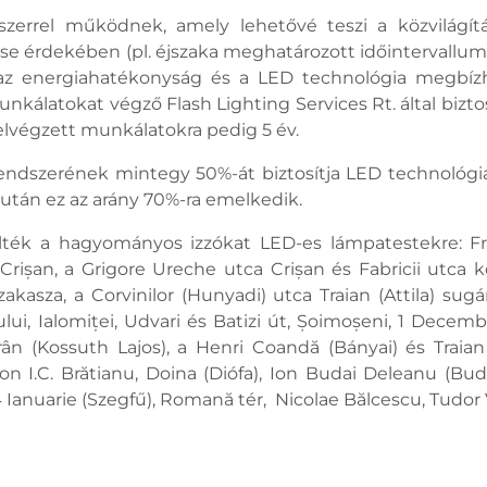
szerrel működnek, amely lehetővé teszi a közvilágítá
se érdekében (pl. éjszaka meghatározott időintervallum
 az energiahatékonyság és a LED technológia megbí
nkálatokat végző Flash Lighting Services Rt. által bizt
elvégzett munkálatokra pedig 5 év.
rendszerének mintegy 50%-át biztosítja LED technológi
 után ez az arány 70%-ra emelkedik.
lték a hagyományos izzókat LED-es lámpatestekre: Fra
), Crișan, a Grigore Ureche utca Crișan és Fabricii utca
akasza, a Corvinilor (Hunyadi) utca Traian (Attila) sugá
ului, Ialomiței, Udvari és Batizi út, Șoimoșeni, 1 Decemb
ân (Kossuth Lajos), a Henri Coandă (Bányai) és Traian (A
 Ion I.C. Brătianu, Doina (Diófa), Ion Budai Deleanu (Bu
 Ianuarie (Szegfű), Romană tér, Nicolae Bălcescu, Tudor