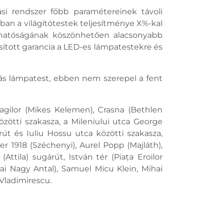
si rendszer főbb paramétereinek távoli
ban a világítótestek teljesítménye X%-kal
zhatóságának köszönhetően alacsonyabb
osított garancia a LED-es lámpatestekre és
ás lámpatest, ebben nem szerepel a fent
gilor (Mikes Kelemen), Crasna (Bethlen
 közötti szakasza, a Mileniului utca George
rút és Iuliu Hossu utca közötti szakasza,
er 1918 (Széchenyi), Aurel Popp (Majláth),
ttila) sugárút, István tér (Piața Eroilor
dai Nagy Antal), Samuel Micu Klein, Mihai
 Vladimirescu.