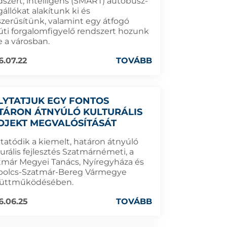
dszert, intelligens (SMART) autóbusz-
állókat alakítunk ki és
szerűsítünk, valamint egy átfogó
úti forgalomfigyelő rendszert hozunk
e a városban.
6.07.22
TOVÁBB
LYTATJUK EGY FONTOS
TÁRON ÁTNYÚLÓ KULTURÁLIS
OJEKT MEGVALÓSÍTÁSÁT
ytatódik a kiemelt, határon átnyúló
urális fejlesztés Szatmárnémeti, a
tmár Megyei Tanács, Nyíregyháza és
bolcs-Szatmár-Bereg Vármegye
üttműködésében.
6.06.25
TOVÁBB