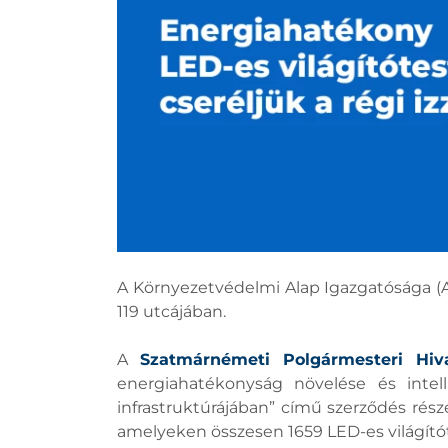
A Környezetvédelmi Alap Igazgatósága (A
119 utcájában.
A
Szatmárnémeti Polgármesteri Hiva
energiahatékonyság növelése és intel
infrastruktúrájában” című szerződés rész
amelyeken összesen 1659 LED-es világítóte