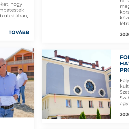
ren
öket, hogy
meg
lámpatestek
kor
b utcájában,
köz
létr
TOVÁBB
202
FO
HA
PR
Fol
kult
Sza
Sza
egy
202