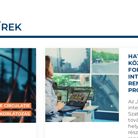
ÍREK
HA
KÖ
FO
IN
RE
PR
Az „
inte
Sza
tová
hel
rész