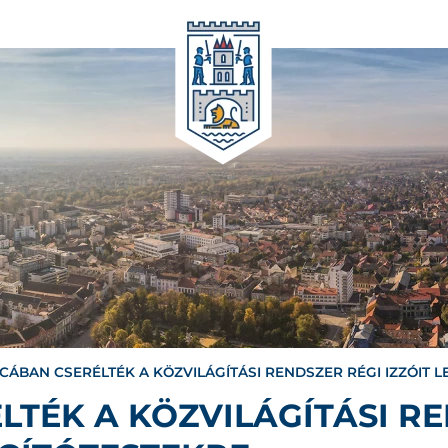
TCÁBAN CSERÉLTÉK A KÖZVILÁGÍTÁSI RENDSZER RÉGI IZZÓIT L
LTÉK A KÖZVILÁGÍTÁSI R