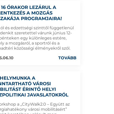
 16 ÓRAKOR LEZÁRUL A
LENTKEZÉS A MOZGÁS
SZAKÁJA PROGRAMJAIRA!
ól és edzettségi szinttől függetlenül
denkit szeretettel várunk június 12-
 pénteken egy különleges estére,
y a mozgásról, a sportról és a
badtéri közösségi élményekről szól.
6.06.10
TOVÁBB
HELYMUNKA A
NNTARTHATÓ VÁROSI
BILITÁST ÉRINTŐ HELYI
ZPOLITIKAI JAVASLATOKRÓL
orkshop a „CityWalk2.0 – Együtt az
rgiahatékony városi mobilitásért”