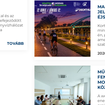
MA
JE
al és az
ÉJ
befejeződött
nyvízhálózat
Kort
 a
min
én,
amel
TOVÁBB
sza
202
MŰ
FE
MO
KÖ
A w
ene