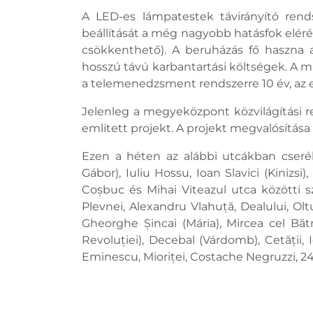
A LED-es lámpatestek távirányító rend
beállítását a még nagyobb hatásfok eléré
csökkenthető). A beruházás fő haszna
hosszú távú karbantartási költségek. A mu
a telemenedzsment rendszerre 10 év, az 
Jelenleg a megyeközpont közvilágítási 
említett projekt. A projekt megvalósítása
Ezen a héten az alábbi utcákban cseré
Gábor), Iuliu Hossu, Ioan Slavici (Kinizsi
Coșbuc és Mihai Viteazul utca közötti sz
Plevnei, Alexandru Vlahuță, Dealului, Olt
Gheorghe Șincai (Mária), Mircea cel Bătr
Revoluției), Decebal (Várdomb), Cetății,
Eminescu, Mioriței, Costache Negruzzi, 24