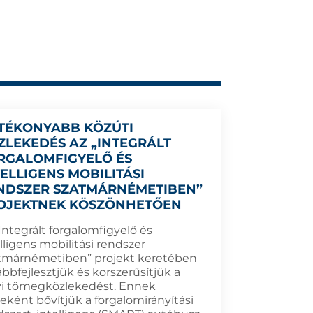
TÉKONYABB KÖZÚTI
ZLEKEDÉS AZ „INTEGRÁLT
RGALOMFIGYELŐ ÉS
TELLIGENS MOBILITÁSI
NDSZER SZATMÁRNÉMETIBEN”
OJEKTNEK KÖSZÖNHETŐEN
Integrált forgalomfigyelő és
lligens mobilitási rendszer
tmárnémetiben” projekt keretében
bbfejlesztjük és korszerűsítjük a
yi tömegközlekedést. Ennek
eként bővítjük a forgalomirányítási