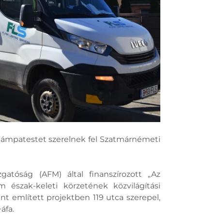
 lámpatestet szerelnek fel Szatmárnémeti
gatóság (AFM) által finanszírozott „Az
észak-keleti körzetének közvilágítási
nt említett projektben 119 utca szerepel,
áfa.