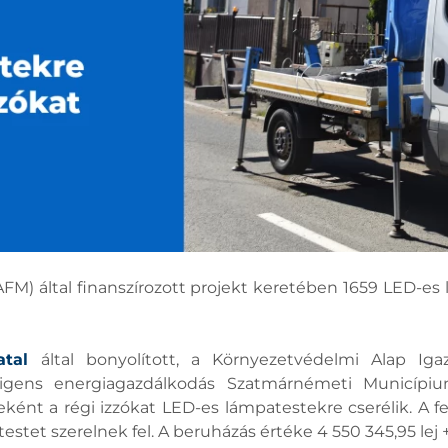
FM) által finanszírozott projekt keretében 1659 LED-es
tal
által bonyolított, a Környezetvédelmi Alap Igaz
ligens energiagazdálkodás Szatmárnémeti Municípium 
eként a régi izzókat LED-es lámpatestekre cserélik. A fe
stet szerelnek fel. A beruházás értéke 4 550 345,95 lej +