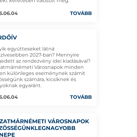
jekt keretében valósult meg.
6.06.04
TOVÁBB
RDŐÍV
yik együtteseket látná
szívesebben 2027-ban? Mennyire
gedett az rendezvény idei kiadásával?
zatmárnémeti Városnapok minden
en különleges eseménynek számít
össégünk számára, kicsiknek és
yoknak egyaránt.
6.06.04
TOVÁBB
SZATMÁRNÉMETI VÁROSNAPOK
ZÖSSÉGÜNKLEGNAGYOBB
NEPE