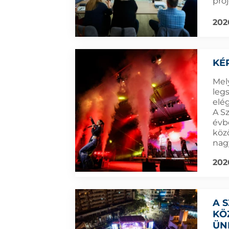
pro
202
KÉ
Mel
leg
elé
A S
évb
köz
nag
202
A 
KÖ
ÜN