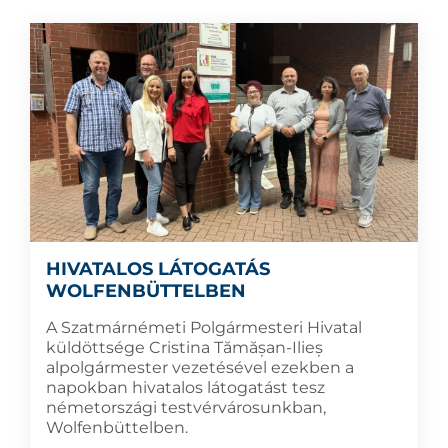
HIVATALOS LÁTOGATÁS
WOLFENBÜTTELBEN
A Szatmárnémeti Polgármesteri Hivatal
küldöttsége Cristina Tămășan-Ilieș
alpolgármester vezetésével ezekben a
napokban hivatalos látogatást tesz
németországi testvérvárosunkban,
Wolfenbüttelben.