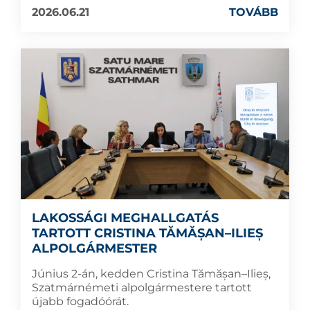
2026.06.21
TOVÁBB
LAKOSSÁGI MEGHALLGATÁS
TARTOTT CRISTINA TĂMĂȘAN–ILIEȘ
ALPOLGÁRMESTER
Június 2-án, kedden Cristina Tămășan–Ilieș,
Szatmárnémeti alpolgármestere tartott
újabb fogadóórát.