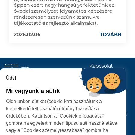
éppen ezért nagy hangsúlyt fektetünk az
óvodai személyzet folyamatos képzésére,
rendszeresen szervezünk számukra
tájékoztató és fejlesztő alkalmakat.
2026.02.06
TOVÁBB
Kapcsolat
KÖVESSENEK
Üdv!
Mi vagyunk a sütik
SZATMÁRNÉMETI
Oldalunkon sütiket (cookie-kat) használunk a
POLGÁRMESTERI HIVATAL
kiemelkedő felhasználói élmény biztosítása
P-ȚA 25 OCTOMBRIE, NR. 1 CORP M, 440026 SATU MARE
érdekében. Kattintson a "Cookiek elfogadása"
gombra ha egyetért minden típusú süti használatával
SZEMÉLYES ADATOK VÉDELME
vagy a "Cookiek személyreszabása" gombra ha