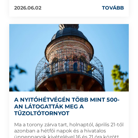
2026.06.02
TOVÁBB
A NYITÓHÉTVÉGÉN TÖBB MINT 500-
AN LÁTOGATTÁK MEG A
TŰZOLTÓTORNYOT
Ma a torony zárva tart, holnaptól, április 21-től
azonban a hétfői napok és a hivatalos
ünnepnapok kivételével 16 és 21 óra között