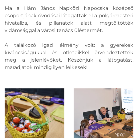
Ma a Hám János Napközi Napocska középső
csoportjának óvodásai látogattak el a polgármesteri
hivatalba, és pillanatok alatt megtöltötték
vidámsággal a városi tanács üléstermét.
A találkozó igazi élmény volt: a gyerekek
kíváncsiságukkal és ötleteikkel örvendeztették
meg a jelenlévőket. Köszönjük a látogatást,
maradjatok mindig ilyen lelkesek!