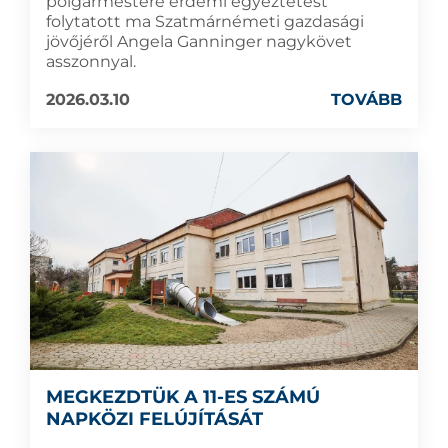
polgármestere érdemi egyeztetést
folytatott ma Szatmárnémeti gazdasági
jövőjéről Angela Ganninger nagykövet
asszonnyal.
2026.03.10
TOVÁBB
MEGKEZDTÜK A 11-ES SZÁMÚ
NAPKÖZI FELÚJÍTÁSÁT