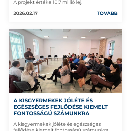
A projekt értéke 10,7 millió lej.
2026.02.17
TOVÁBB
A KISGYERMEKEK JÓLÉTE ÉS
EGÉSZSÉGES FEJLŐDÉSE KIEMELT
FONTOSSÁGÚ SZÁMUNKRA
A kisgyermekek jóléte és egészséges
fejlődése kiemelt fontosságú számunkra,