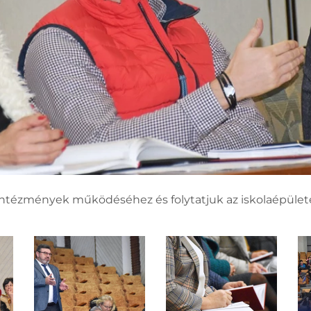
i intézmények működéséhez és folytatjuk az iskolaépüle