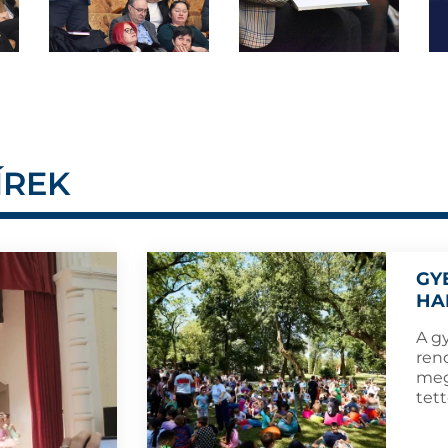
ÍREK
GY
HA
A g
ren
meg
tet