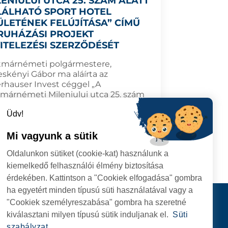
LENIULUI UTCA 25. SZÁM ALATT
LÁLHATÓ SPORT HOTEL
ÜLETÉNEK FELÚJÍTÁSA” CÍMŰ
RUHÁZÁSI PROJEKT
VITELEZÉSI SZERZŐDÉSÉT
tmárnémeti polgármestere,
eskényi Gábor ma aláírta az
rhauser Invest céggel „A
tmárnémeti Mileniului utca 25. szám
tt található Sport Hotel épületének
Üdv!
jítása” című beruházási projekt
telezési szerződését.
Mi vagyunk a sütik
.11.14
TOVÁBB
Oldalunkon sütiket (cookie-kat) használunk a
kiemelkedő felhasználói élmény biztosítása
érdekében. Kattintson a "Cookiek elfogadása" gombra
ha egyetért minden típusú süti használatával vagy a
I
Kapcsolat
"Cookiek személyreszabása" gombra ha szeretné
I HIVATAL
KÖVESSENEK
kiválasztani milyen típusú sütik induljanak el.
Süti
RIE, NR. 1 CORP M,
szabályzat