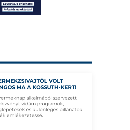
ERMEKZSIVAJTÓL VOLT
NGOS MA A KOSSUTH-KERT!
yermeknap alkalmából szervezett
dezvényt vidám programok,
lepetések és különleges pillanatok
ték emlékezetessé.