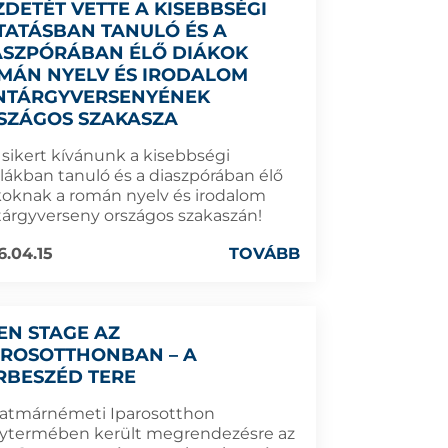
ZDETÉT VETTE A KISEBBSÉGI
TATÁSBAN TANULÓ ÉS A
ASZPÓRÁBAN ÉLŐ DIÁKOK
MÁN NYELV ÉS IRODALOM
NTÁRGYVERSENYÉNEK
SZÁGOS SZAKASZA
 sikert kívánunk a kisebbségi
olákban tanuló és a diaszpórában élő
koknak a román nyelv és irodalom
tárgyverseny országos szakaszán!
6.04.15
TOVÁBB
EN STAGE AZ
AROSOTTHONBAN – A
RBESZÉD TERE
zatmárnémeti Iparosotthon
ytermében került megrendezésre az