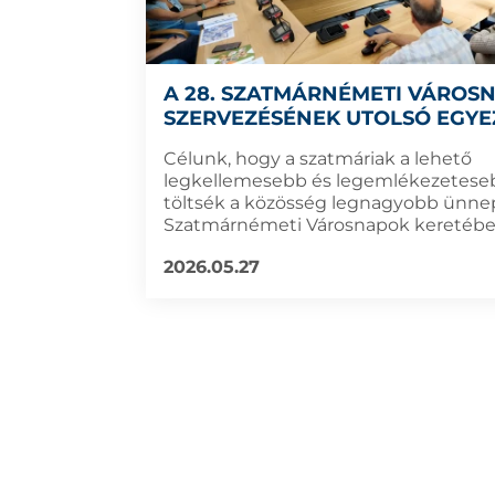
A 28. SZATMÁRNÉMETI VÁROS
SZERVEZÉSÉNEK UTOLSÓ EGYE
Célunk, hogy a szatmáriak a lehető
legkellemesebb és legemlékezetese
töltsék a közösség legnagyobb ünnep
Szatmárnémeti Városnapok keretébe
2026.05.27