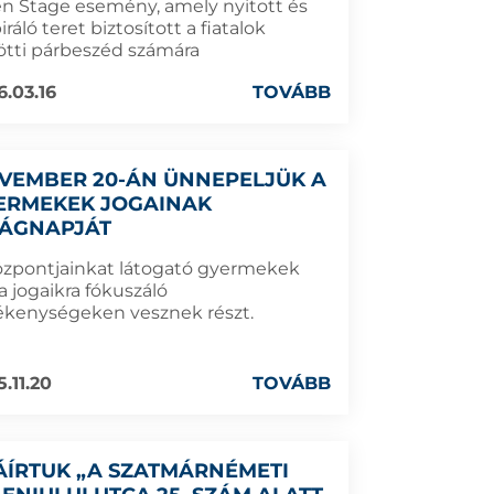
n Stage esemény, amely nyitott és
iráló teret biztosított a fiatalok
ötti párbeszéd számára
6.03.16
TOVÁBB
VEMBER 20-ÁN ÜNNEPELJÜK A
ERMEKEK JOGAINAK
LÁGNAPJÁT
özpontjainkat látogató gyermekek
a jogaikra fókuszáló
ékenységeken vesznek részt.
.11.20
TOVÁBB
ÁÍRTUK „A SZATMÁRNÉMETI