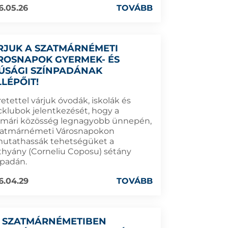
6.05.26
TOVÁBB
RJUK A SZATMÁRNÉMETI
ROSNAPOK GYERMEK- ÉS
JÚSÁGI SZÍNPADÁNAK
LLÉPŐIT!
etettel várjuk óvodák, iskolák és
cklubok jelentkezését, hogy a
tmári közösség legnagyobb ünnepén,
zatmárnémeti Városnapokon
utathassák tehetségüket a
thyány (Corneliu Coposu) sétány
npadán.
6.04.29
TOVÁBB
 SZATMÁRNÉMETIBEN