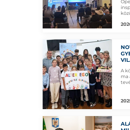
Ope
insp
köz
202
NO
GY
VI
A k
ma 
tev
2025
AL