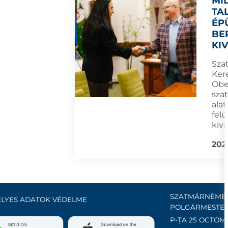
MI
TA
ÉP
BE
KI
Sza
Ker
Obe
sza
ala
felú
kivi
2025
SZATMÁRNÉMET
LYES ADATOK VÉDELME
POLGÁRMESTER
P-ȚA 25 OCTOMB