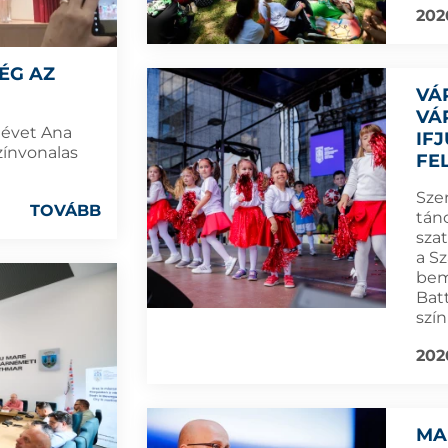
202
ÉG AZ
VÁ
VÁ
névet Ana
IF
zínvonalas
FE
Szer
TOVÁBB
tán
sza
a S
bem
Bat
szí
202
MA