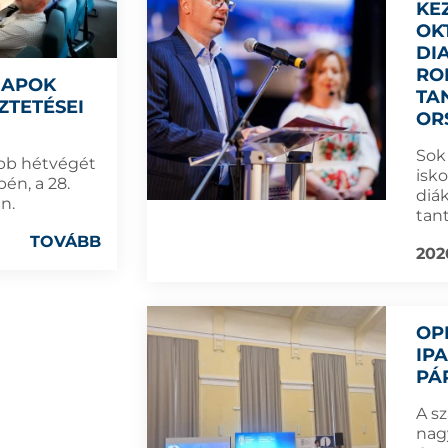
KE
OK
DI
RO
NAPOK
TA
ZTETÉSEI
OR
Sok
bb hétvégét
isk
én, a 28.
diá
n.
tan
TOVÁBB
202
OP
IP
PÁ
A s
nag