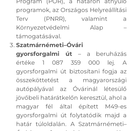
Program (POR), a határon átnyúló
programok, az Országos Helyreállítási
Terv (PNRR), valamint a
Környezetvédelmi Alap –
támogatásával.
Szatmárnémeti–Óvári
gyorsforgalmi út
– a beruházás
értéke 1 087 359 000 lej. A
gyorsforgalmi út biztosítani fogja az
összeköttetést a magyarországi
autópályával az Óvárinál létesülő
jövőbeli határátkelőn keresztül, ahol a
magyar fél által épített M49-es
gyorsforgalmi út folytatódik majd a
határ túloldalán. A Szatmárnémeti–