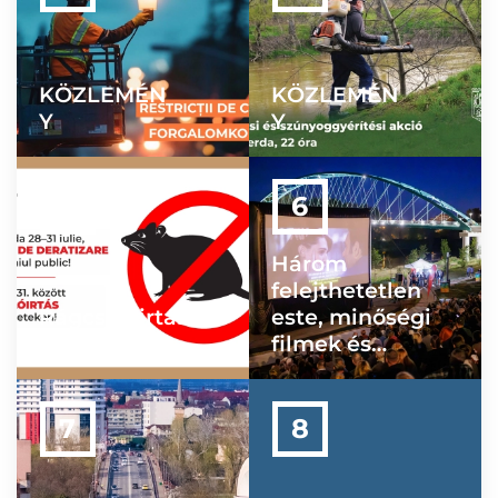
működési
szabályzatát
KÖZLEMÉN
KÖZLEMÉN
Y
Y
Három
felejthetetlen
Rágcsálóirtási
este, minőségi
akció
filmek és
különleges
hangulat – ezt
hozta el
Szatmárnémeti
be a 2026-os