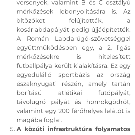
versenyek, valamint B és C osztályú
mérkőzések lebonyolítására is. Az
öltözőket felújították, a
kosárlabdapályát pedig újjáépítették.
A Román Labdarúgó-szövetséggel
együttműködésben egy, a 2. ligás
mérkőzésekre is hitelesített
futballpálya került kialakításra. Ez egy
egyedülálló sportbázis az ország
északnyugati részén, amely tartán
borítású atlétikai futópályát,
távolugró pályát és homokgödröt,
valamint egy 200 férőhelyes lelátót is
magába foglal.
A közúti infrastruktúra folyamatos