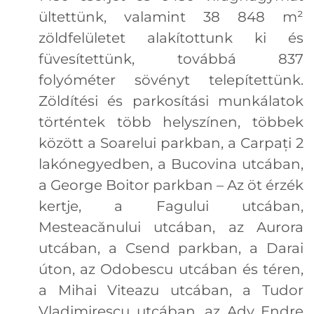
ültettünk, valamint 38 848 m²
zöldfelületet alakítottunk ki és
füvesítettünk, továbbá 837
folyóméter sövényt telepítettünk.
Zöldítési és parkosítási munkálatok
történtek több helyszínen, többek
között a Soarelui parkban, a Carpați 2
lakónegyedben, a Bucovina utcában,
a George Boitor parkban – Az öt érzék
kertje, a Fagului utcában,
Mesteacănului utcában, az Aurora
utcában, a Csend parkban, a Darai
úton, az Odobescu utcában és téren,
a Mihai Viteazu utcában, a Tudor
Vladimirescu utcában, az Ady Endre