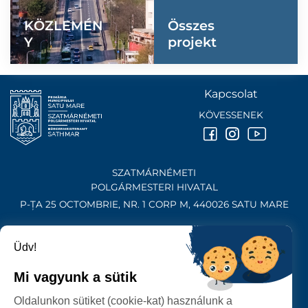
TIFF Unlimited
Karaván
KÖZLEMÉN
Összes
Y
projekt
Kapcsolat
KÖVESSENEK
SZATMÁRNÉMETI
POLGÁRMESTERI HIVATAL
P-ȚA 25 OCTOMBRIE, NR. 1 CORP M, 440026 SATU MARE
SZEMÉLYES ADATOK VÉDELME
Üdv!
Mi vagyunk a sütik
Oldalunkon sütiket (cookie-kat) használunk a