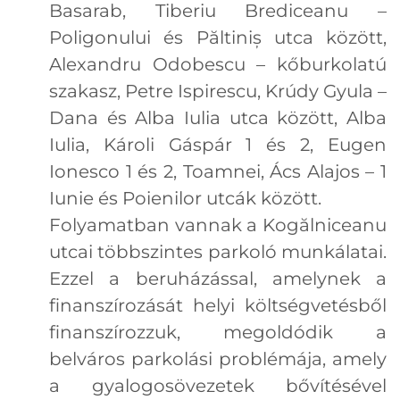
Basarab, Tiberiu Brediceanu –
Poligonului és Păltiniș utca között,
Alexandru Odobescu – kőburkolatú
szakasz, Petre Ispirescu, Krúdy Gyula –
Dana és Alba Iulia utca között, Alba
Iulia, Károli Gáspár 1 és 2, Eugen
Ionesco 1 és 2, Toamnei, Ács Alajos – 1
Iunie és Poienilor utcák között.
Folyamatban vannak a Kogălniceanu
utcai többszintes parkoló munkálatai.
Ezzel a beruházással, amelynek a
finanszírozását helyi költségvetésből
finanszírozzuk, megoldódik a
belváros parkolási problémája, amely
a gyalogosövezetek bővítésével