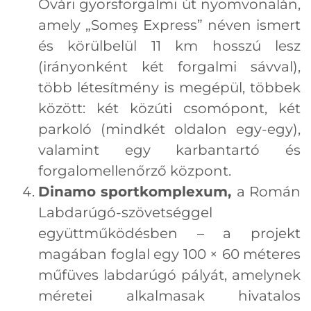
Óvári gyorsforgalmi út nyomvonalán,
amely „Someş Express” néven ismert
és körülbelül 11 km hosszú lesz
(irányonként két forgalmi sávval),
több létesítmény is megépül, többek
között: két közúti csomópont, két
parkoló (mindkét oldalon egy-egy),
valamint egy karbantartó és
forgalomellenőrző központ.
Dinamo sportkomplexum,
a Román
Labdarúgó-szövetséggel
együttműködésben – a projekt
magában foglal egy 100 × 60 méteres
műfüves labdarúgó pályát, amelynek
méretei alkalmasak hivatalos