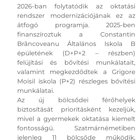
2026-ban folytatódik az oktatási
rendszer modernizációjának ez az
átfogó programja. 2025-ben
finanszíroztuk a Constantin
Brâncoveanu Általános Iskola B
épületének (D+P+2 – részben)
felújítási és bővítési munkálatait,
valamint megkezdődtek a Grigore
Moisil iskola (P+2) részleges bővítési
munkálatai.
Az új bölcsődei férőhelyek
biztosítását prioritásként kezeljük,
mivel a gyermekek oktatása kiemelt
fontosságú. Szatmárnémetiben
jelenleg 11 bölcsőde működik,