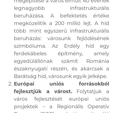
megépítése a város elmúlt 40 évének
legnagyobb infrastrukturális
beruházása. A befektetés értéke
megközelítik a 200 millió lejt. A híd
több mint egyszerű infrastrukturális
beruházás: városunk fejlődésének
szimbóluma. Az Erdély híd egy
ferdekábeles építmény, amely
egyedülállónak számít Románia
északnyugati részén, és akárcsak a
Barátság híd, városunk egyik jelképe.
Európai uniós forrásokból
fejlesztjük a várost.
Folytatjuk a
város fejlesztését európai uniós
projektek – a Regionális Operatív