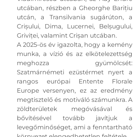
utcában, részben a Gheorghe Barițiu
utcán, a Transilvania sugárúton, a
Crișului, Dima, Lucernei, Belșugului,
Griviței, valamint Crișan utcában.
A 2025-ös év igazolta, hogy a kemény
munka, a vízió és az elkötelezettség
meghozza gyümölcsét:
Szatmárnémeti ezüstérmet nyert a
rangos európai Entente Florale
Europe versenyen, ez az eredmény
megtisztelő és motiváló számunkra. A
zöldterületek megóvásával és
bővítésével tovább javítjuk a
levegőminőséget, ami a fenntartható
környezet elengedhetetlen feltétele.