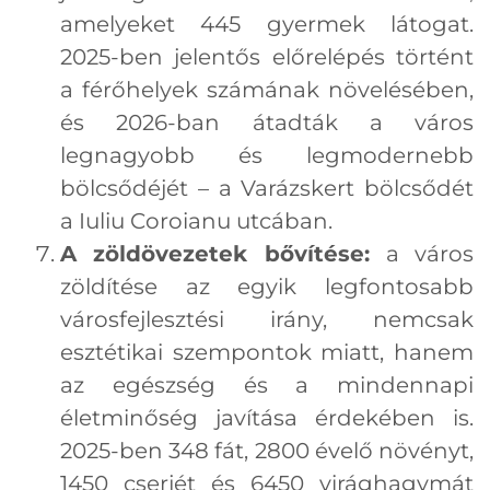
amelyeket 445 gyermek látogat.
2025-ben jelentős előrelépés történt
a férőhelyek számának növelésében,
és 2026-ban átadták a város
legnagyobb és legmodernebb
bölcsődéjét – a Varázskert bölcsődét
a Iuliu Coroianu utcában.
A zöldövezetek bővítése:
a város
zöldítése az egyik legfontosabb
városfejlesztési irány, nemcsak
esztétikai szempontok miatt, hanem
az egészség és a mindennapi
életminőség javítása érdekében is.
2025-ben 348 fát, 2800 évelő növényt,
1450 cserjét és 6450 virághagymát