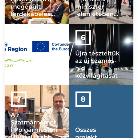
megépült
miniszter
ferdekábeles
jelenlétében
híd
zajlott az új híd
próbaterhelése
Újra teszteltük
Workshop a
az új Szamos-
fenntartható
híd
mobilitásról
közvilágítását
A
Szatmárnémet
i Polgármesteri
Összes
Hivatal újabb
projekt