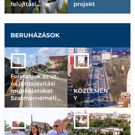
felújítási
projekt
munkálatai!
BERUHÁZÁSOK
Folytatjuk az út-
és járdajavítási
munkálatokat
KÖZLEMÉN
Szatmárnémetib
Y
en