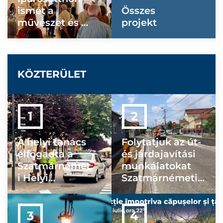
ismét a
Összes
művészet és a
projekt
találkozások
otthona
KÖZTERÜLET
A helyi tanács
Folytatjuk az út-
elfogadta a
és járdajavítási
Szatmárnémet
munkálatokat
i Helyi
Szatmárnémetib
Rendőrség új
en
szervezeti
felépítését és