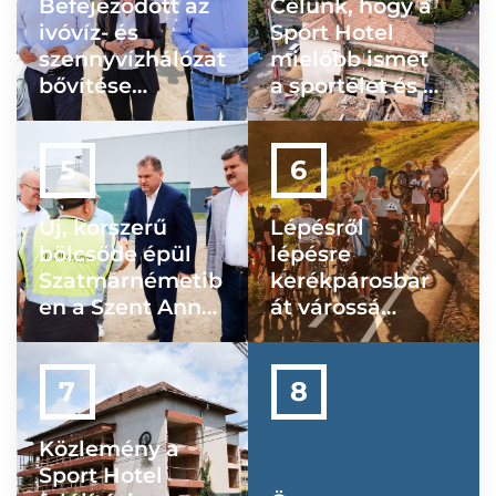
Befejeződött az
Célunk, hogy a
ivóvíz- és
Sport Hotel
szennyvízhálózat
mielőbb ismét
bővítése
a sportélet és a
Szatmárzsadányb
turizmus
an
meghatározó
helyszínévé
váljon
Új, korszerű
Lépésről
bölcsőde épül
lépésre
Szatmárnémetib
kerékpárosbar
en a Szent Anna
át várossá
Program
tesszük
keretében
Szatmárnémet
it
Közlemény a
Sport Hotel