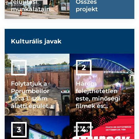
felújítási
Összes
munkálatainak
projekt
állásáról
Kulturális javak
Folytatjuk a
Három
Porumbeilor
felejthetetlen
utca 1. szám
este, minőségi
alatti épület
filmek és
felújítását
különleges
hangulat – ezt
hozta el
Szatmárnémeti