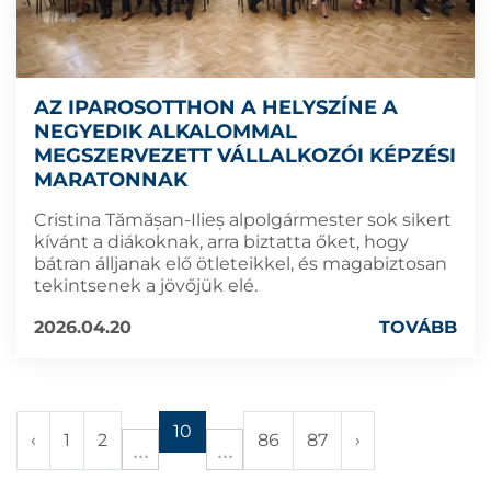
AZ IPAROSOTTHON A HELYSZÍNE A
NEGYEDIK ALKALOMMAL
MEGSZERVEZETT VÁLLALKOZÓI KÉPZÉSI
MARATONNAK
Cristina Tămășan-Ilieș alpolgármester sok sikert
kívánt a diákoknak, arra biztatta őket, hogy
bátran álljanak elő ötleteikkel, és magabiztosan
tekintsenek a jövőjük elé.
2026.04.20
TOVÁBB
10
‹
1
2
86
87
›