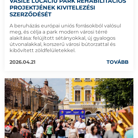
VASILE LUCACIU PARK REHABILITÁCIÓS
PROJEKTJÉNEK KIVITELEZÉSI
SZERZŐDÉSÉT
A beruházás európai uniós forrásokból valósul
meg, és célja a park modern városi térré
alakítása: felújított sétányokkal, új gyalogos
útvonalakkal, korszerű városi bútorzattal és
kibővített zöldfelületekkel.
2026.04.21
TOVÁBB