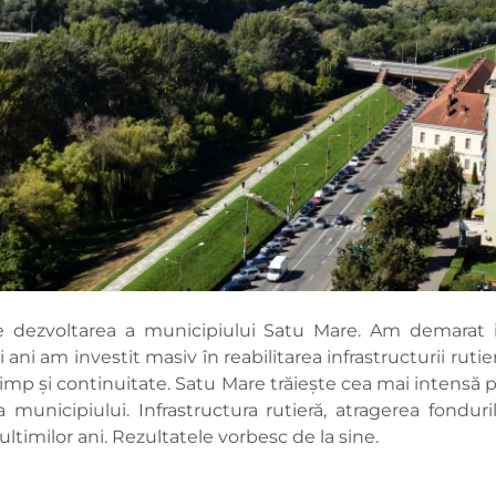
 dezvoltarea a municipiului Satu Mare. Am demarat i
i ani am investit masiv în reabilitarea infrastructurii ruti
ă timp şi continuitate. Satu Mare trăiește cea mai intens
 municipiului. Infrastructura rutieră, atragerea fondu
 ultimilor ani. Rezultatele vorbesc de la sine.