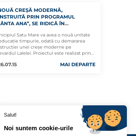
NOUĂ CREȘĂ MODERNĂ,
NSTRUITĂ PRIN PROGRAMUL
FÂNTA ANA”, SE RIDICĂ ÎN
NICIPIUL SATU MARE
icipiul Satu Mare va avea o nouă unitate
educație timpurie, odată cu demararea
strucției unei creșe moderne pe
evardul Lalelei. Proiectul este realizat prin
gramul guvernamental „Sfânta Ana”,
6.07.15
MAI DEPARTE
ulat de Ministerul Dezvoltării, Lucrărilor
lice și Administrației prin Compania
onală de Investiții (CNI).
Salut!
Noi suntem cookie-urile