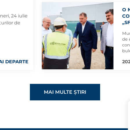
O 
eri, 24 iulie
CO
„S
turilor de
MU
Mun
de 
con
bul
Pro
AI DEPARTE
202
der
Pub
Nați
MAI MULTE ȘTIRI