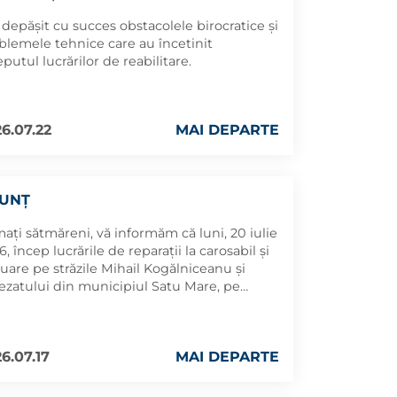
depășit cu succes obstacolele birocratice și
blemele tehnice care au încetinit
eputul lucrărilor de reabilitare.
6.07.22
MAI DEPARTE
UNȚ
mați sătmăreni, vă informăm că luni, 20 iulie
, încep lucrările de reparații la carosabil și
tuare pe străzile Mihail Kogălniceanu și
ezatului din municipiul Satu Mare, pe
țiunea cuprinsă între strada Mihail
ălniceanu și strada Iuliu Maniu.
6.07.17
MAI DEPARTE