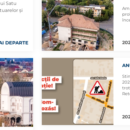
lui Satu
Am 
tuarelor și
pro
înc
202
AI DEPARTE
AN
Sti
2026
tro
Ret
por
Kog
202