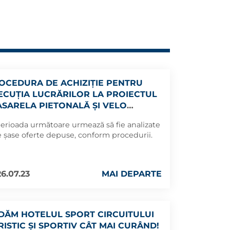
OCEDURA DE ACHIZIȚIE PENTRU
ECUȚIA LUCRĂRILOR LA PROIECTUL
ASARELA PIETONALĂ ȘI VELO
PRATERANĂ DIN INTERSECȚIA
perioada următoare urmează să fie analizate
INUL” A INTRAT ÎNTR-O NOUĂ ETAPĂ
e șase oferte depuse, conform procedurii.
6.07.23
MAI DEPARTE
DĂM HOTELUL SPORT CIRCUITULUI
RISTIC ȘI SPORTIV CÂT MAI CURÂND!