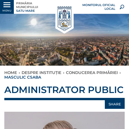
PRIMĂRIA
MONITORUL OFICIAL
MUNICIPIULUI
LOCAL
SATU MARE
MENU
HOME
›
DESPRE INSTITUȚIE
›
CONDUCEREA PRIMĂRIEI
›
MASCULIC CSABA
ADMINISTRATOR PUBLIC
SHARE