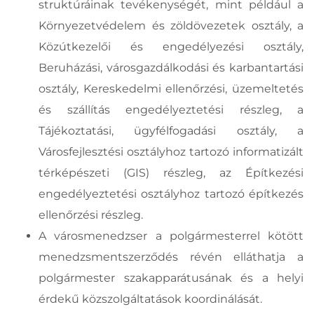
struktúráinak tevékenységét, mint például a
Környezetvédelem és zöldövezetek osztály, a
Közútkezelői és engedélyezési osztály,
Beruházási, városgazdálkodási és karbantartási
osztály, Kereskedelmi ellenőrzési, üzemeltetés
és szállítás engedélyeztetési részleg, a
Tájékoztatási, ügyfélfogadási osztály, a
Városfejlesztési osztályhoz tartozó informatizált
térképészeti (GIS) részleg, az Építkezési
engedélyeztetési osztályhoz tartozó építkezés
ellenőrzési részleg.
A városmenedzser a polgármesterrel kötött
menedzsmentszerződés révén elláthatja a
polgármester szakapparátusának és a helyi
érdekű közszolgáltatások koordinálását.