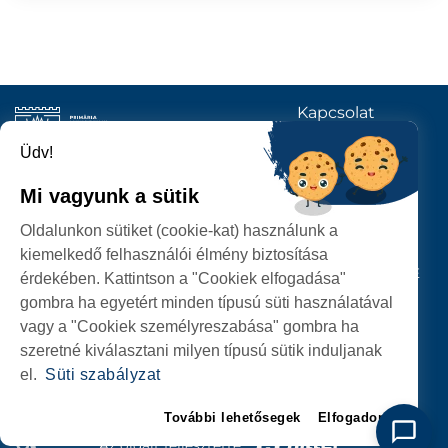
Kapcsolat
KÖVESSENEK
Üdv!
Mi vagyunk a sütik
SZATMÁRNÉMETI
Oldalunkon sütiket (cookie-kat) használunk a
POLGÁRMESTERI HIVATAL
kiemelkedő felhasználói élmény biztosítása
P-ȚA 25 OCTOMBRIE, NR. 1 CORP M, 440026 SATU MARE
érdekében. Kattintson a "Cookiek elfogadása"
gombra ha egyetért minden típusú süti használatával
SZEMÉLYES ADATOK VÉDELME
vagy a "Cookiek személyreszabása" gombra ha
szeretné kiválasztani milyen típusú sütik induljanak
el.
Süti szabályzat
További lehetősegek
Elfogadom
Az oldalt fejlesztette