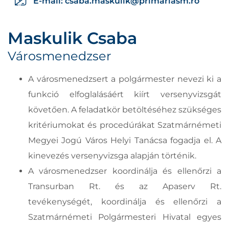
E-mail:
csaba.maskulik@primariasm.ro
Maskulik Csaba
Városmenedzser
A városmenedzsert a polgármester nevezi ki a
funkció elfoglalásáért kiírt versenyvizsgát
követően. A feladatkör betöltéséhez szükséges
kritériumokat és procedúrákat Szatmárnémeti
Megyei Jogú Város Helyi Tanácsa fogadja el. A
kinevezés versenyvizsga alapján történik.
A városmenedzser koordinálja és ellenőrzi a
Transurban Rt. és az Apaserv Rt.
tevékenységét, koordinálja és ellenőrzi a
Szatmárnémeti Polgármesteri Hivatal egyes