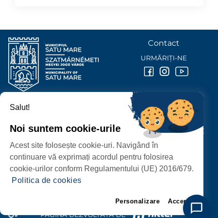
Contact
URMĂRIȚI-NE
Salut!
PRIMĂRIA MUNICIPIULUI
SATU MARE
Noi suntem cookie-urile
P-ȚA 25 OCTOMBRIE, NR. 1 CORP M, 440026 SATU MARE
Acest site folosește cookie-uri. Navigând în
PROTECȚIA DATELOR PERSONALE
continuare vă exprimați acordul pentru folosirea
cookie-urilor conform Regulamentului (UE) 2016/679.
Politica de cookies
Personalizare
Accept
PAGINĂ DEZVOLTATĂ DE