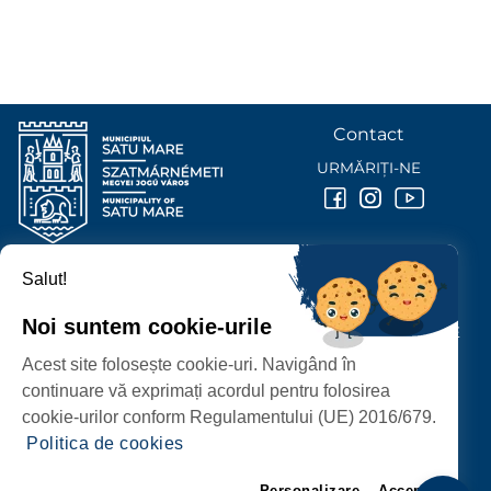
Contact
URMĂRIȚI-NE
Salut!
PRIMĂRIA MUNICIPIULUI
SATU MARE
Noi suntem cookie-urile
P-ȚA 25 OCTOMBRIE, NR. 1 CORP M, 440026 SATU MARE
Acest site folosește cookie-uri. Navigând în
PROTECȚIA DATELOR PERSONALE
continuare vă exprimați acordul pentru folosirea
cookie-urilor conform Regulamentului (UE) 2016/679.
Politica de cookies
Personalizare
Accept