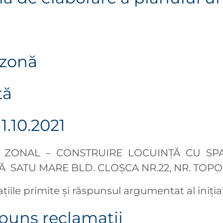
 zonă
tă
1.10.2021
IC ZONAL – CONSTRUIRE LOCUINȚĂ CU SPA
Ă SATU MARE BLD. CLOȘCA NR.22, NR. TOPO
ţiile primite şi răspunsul argumentat al iniţi
uns reclamații