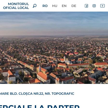
MONITORUL
RO
HU
EN
DE
OFICIAL LOCAL
MARE BLD. CLOȘCA NR.22, NR. TOPOGRAFIC
ERCIALE LA PARTER