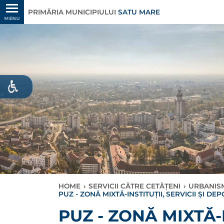
PRIMĂRIA MUNICIPIULUI
SATU MARE
MENU
HOME
›
SERVICII CĂTRE CETĂȚENI
›
URBANIS
PUZ - ZONĂ MIXTĂ-INSTITUȚII, SERVICII ȘI DE
PUZ - ZONĂ MIXTĂ-I