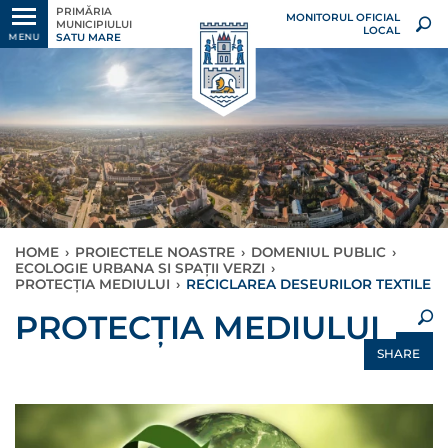
PRIMĂRIA
MONITORUL OFICIAL
MUNICIPIULUI
LOCAL
SATU MARE
MENU
HOME
›
PROIECTELE NOASTRE
›
DOMENIUL PUBLIC
›
ECOLOGIE URBANA SI SPAŢII VERZI
›
PROTECȚIA MEDIULUI
›
RECICLAREA DESEURILOR TEXTILE
×
PROTECȚIA MEDIULUI
SHARE