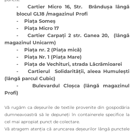
- Cartier Micro 16, Str. Brândușa lângă
blocul GL18 /magazinul Profi
- Piața Someș
- Piața Micro 17
- Cartier Carpați 2 str. Ganea 20, (lângă
magazinul Unicarm)
- Piața nr. 2 (Piața mică)
- Piața Nr. 1 (Piața Mare)
- Piața de Vechituri, strada Lăcrămioarei
- Cartierul Solidarității, aleea Humulești
(lângă parcul Cubic)
- Bulevardul Cloșca (lângă magazinul
Profi)
Vă rugăm ca deșeurile de textile provenite din gospodăria
dumneavoastră să le depuneți în containerele specifice la
cel mai apropiat punct de colectare.
Vă atragem atenția că aruncarea deșeurilor lângă punctele