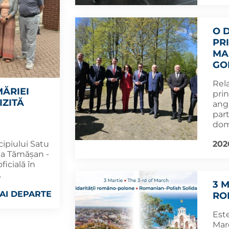
O 
PR
MAR
GO
Rel
MĂRIEI
prin
IZITĂ
ang
part
dom
202
cipiului Satu
na Tămășan -
oficială în
.
3 M
AI DEPARTE
RO
Este
Mare