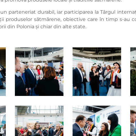
e un parteneriat durabil, iar participarea la Târgul inte
ății produselor sătmărene, obiective care în timp s-au co
i din Polonia și chiar din alte state.