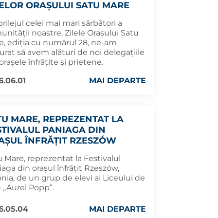
LELOR ORAȘULUI SATU MARE
rilejul celei mai mari sărbători a
nității noastre, Zilele Orașului Satu
e, ediția cu numărul 28, ne-am
rat să avem alături de noi delegațiile
orașele înfrățite și prietene.
6.06.01
MAI DEPARTE
TU MARE, REPREZENTAT LA
STIVALUL PANIAGA DIN
AȘUL ÎNFRĂȚIT RZESZÓW
 Mare, reprezentat la Festivalul
aga din orașul înfrățit Rzeszów,
nia, de un grup de elevi ai Liceului de
 ,,Aurel Popp”.
6.05.04
MAI DEPARTE