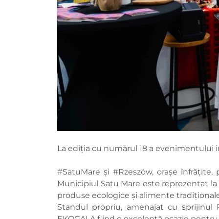
La ediția cu numărul 18 a evenimentului i
#SatuMare și #Rzeszów, orașe înfrățite, 
Municipiul Satu Mare este reprezentat l
produse ecologice și alimente tradiționale
Standul propriu, amenajat cu sprijinul 
EKOGALA fiind o excelentă ocazie pentru a