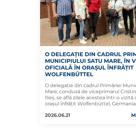
O DELEGAȚIE DIN CADRUL PRI
MUNICIPIULUI SATU MARE, ÎN V
OFICIALĂ ÎN ORAȘUL ÎNFRĂȚIT
WOLFENBÜTTEL
O delegație din cadrul Primăriei Muni
Mare, condusă de viceprimarul Cristi
Ilieș, se află zilele acestea într-o vizită 
orașul înfrățit Wolfenbüttel, Germania
2026.06.21
M