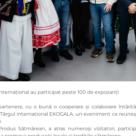
nternațional au participat peste 100 de expozanți
partenere, cu o bună o cooperare și colaborare întărit
a Târgul internațional EKOGALA, un eveniment ce reuneș
.
Produs Sătmărean, a atras numeroși vizitatori, partici
 promova produsele locale și traditiile sătmărene.