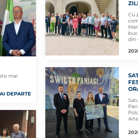
ZI
Cu p
comu
Mar
bucu
din 
202
SA
este mai
FE
OR
AI DEPARTE
Satu
Pani
Polo
Arte
202