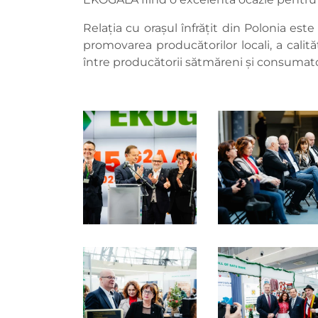
Relația cu orașul înfrățit din Polonia est
promovarea producătorilor locali, a calit
între producătorii sătmăreni şi consumatori