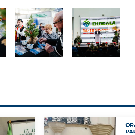
OR
PA