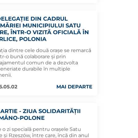
DELEGAȚIE DIN CADRUL
IMĂRIEI MUNICIPIULUI SATU
E, ÎNTR-O VIZITĂ OFICIALĂ ÎN
RLICE, POLONIA
ația dintre cele două orașe se remarcă
tr-o bună colaborare și prin
ajamentul comun de a dezvolta
eneriate durabile în multiple
enii.
6.05.02
MAI DEPARTE
ARTIE - ZIUA SOLIDARITĂȚII
MÂNO-POLONE
 o zi specială pentru orașele Satu
 și Rzeszów, între care, încă din anul