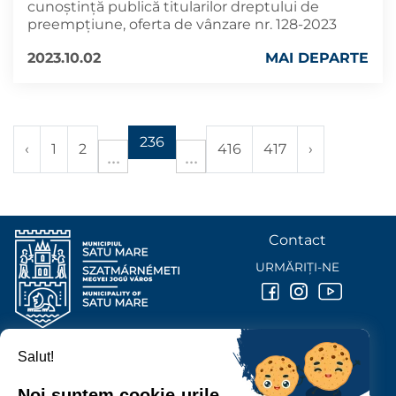
cunoștință publică titularilor dreptului de
preempțiune, oferta de vânzare nr. 128-2023
2023.10.02
MAI DEPARTE
236
‹
1
2
416
417
›
Contact
URMĂRIȚI-NE
Salut!
PRIMĂRIA MUNICIPIULUI
SATU MARE
Noi suntem cookie-urile