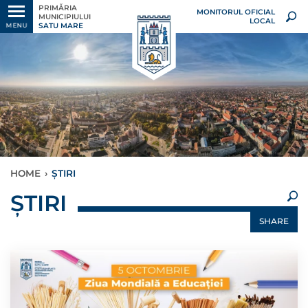
PRIMĂRIA
MONITORUL OFICIAL
MUNICIPIULUI
LOCAL
SATU MARE
MENU
HOME
›
ȘTIRI
×
ȘTIRI
SHARE