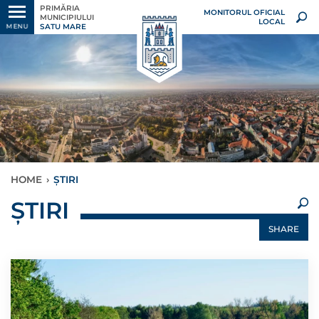
PRIMĂRIA
MONITORUL OFICIAL
MUNICIPIULUI
LOCAL
SATU MARE
MENU
HOME
›
ȘTIRI
×
ȘTIRI
SHARE