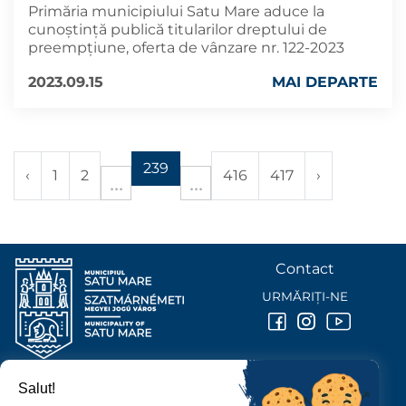
Primăria municipiului Satu Mare aduce la
cunoștință publică titularilor dreptului de
preempțiune, oferta de vânzare nr. 122-2023
2023.09.15
MAI DEPARTE
239
‹
1
2
416
417
›
Contact
URMĂRIȚI-NE
Salut!
PRIMĂRIA MUNICIPIULUI