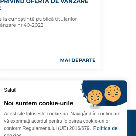
PRIVIND OFERTA DE VÂNZARE
2
la cunoștință publică titularilor
vânzare nr.40-2022
MAI DEPARTE
16
417
›
Salut!
Noi suntem cookie-urile
Acest site folosește cookie-uri. Navigând în continuare
CIPIULUI
Contact
vă exprimați acordul pentru folosirea cookie-urilor
URMĂRIȚI-NE
conform Regulamentului (UE) 2016/679.
Politica de
RIE, NR. 1 CORP M,
cookies