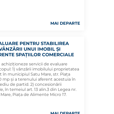
MAI DEPARTE
VALUARE PENTRU STABILIREA
VÂNZĂRII UNUI IMOBIL ȘI
ENTE SPAȚIILOR COMERCIALE
achiziționeze servicii de evaluare
copul: 1) vânzării imobilului proprietatea
t în municipiul Satu Mare, str. Piața
,10 mp și a terenului aferent acestuia în
ediu de partid. 2) concesionării
, în temeiul art. 13 alin.3 din Legea nr.
 Mare, Piața de Alimente Micro 17.
MAI DEPARTE