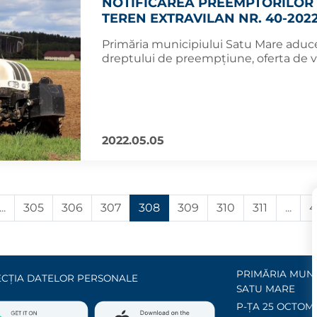
NOTIFICAREA PREEMPTORILOR 
TEREN EXTRAVILAN NR. 40-202
Primăria municipiului Satu Mare aduce 
dreptului de preempțiune, oferta de 
2022.05.05
...
305
306
307
308
309
310
311
...
4
PRIMĂRIA MUNI
CȚIA DATELOR PERSONALE
SATU MARE
P-ȚA 25 OCTOMB