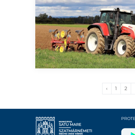
‹
1
2
PROTE