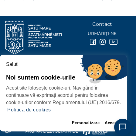
Contact
URMĂRIȚI-NE
Salut!
PRIMĂRIA MUNICIPIULUI
SATU MARE
Noi suntem cookie-urile
P-ȚA 25 OCTOMBRIE, NR. 1 CORP M, 440026 SATU MARE
Acest site folosește cookie-uri. Navigând în
PROTECȚIA DATELOR PERSONALE
continuare vă exprimați acordul pentru folosirea
cookie-urilor conform Regulamentului (UE) 2016/679.
Politica de cookies
Personalizare
Accept
PAGINĂ DEZVOLTATĂ DE