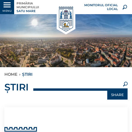
PRIMĂRIA
MONITORUL OFICIAL
MUNICIPIULUI
LOCAL
SATU MARE
MENU
HOME
›
ȘTIRI
×
ȘTIRI
SHARE