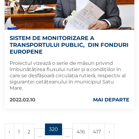
SISTEM DE MONITORIZARE A
TRANSPORTULUI PUBLIC, DIN FONDURI
EUROPENE
Proiectul vizează o serie de măsuri privind
îmbunătăţirea fluxului rutier şi a condiţiilor în
care se desfăşoară circulaţia rutieră, respectiv al
siguranţei cetăţeanului în municipiul Satu
Mare.
2022.02.10
MAI DEPARTE
320
‹
1
2
416
417
›