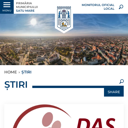
PRIMĂRIA
MONITORUL OFICIAL
MUNICIPIULUI
LOCAL
SATU MARE
MENU
HOME
›
ȘTIRI
×
ȘTIRI
SHARE