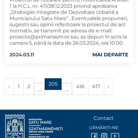
1 la H.C.L. nr. 411/28.12.2023 privind aprobarea
„Strategiei Integrate de Dezvoltare Urbană a
Municipiului Satu Mare” . Eventualele propuneri,
sugestii sau opinii referitoare la proiectul de act
normativ, se transmit pe adresa de e-mail:
proiecte@primariasm.ro
sau se depun în scris la
camera 5, până la data de 26.03.2024, ora 10.00.
2024.03.11
MAI DEPARTE
205
‹
1
2
416
417
›
Contact
URMĂRIȚI-NE