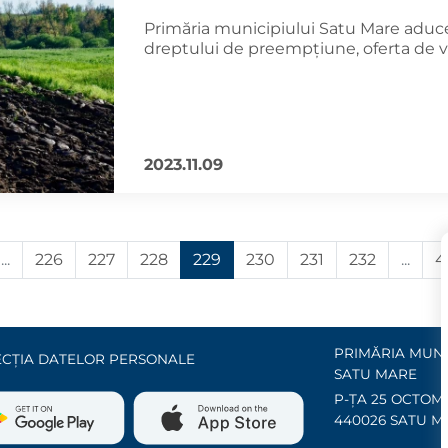
Primăria municipiului Satu Mare aduce 
dreptului de preempțiune, oferta de v
2023.11.09
...
226
227
228
229
230
231
232
...
4
PRIMĂRIA MUNI
CȚIA DATELOR PERSONALE
SATU MARE
P-ȚA 25 OCTOMB
440026 SATU M