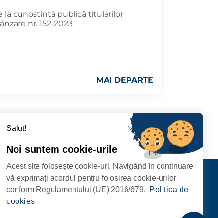
la cunoștință publică titularilor
ânzare nr. 152-2023
MAI DEPARTE
16
417
›
Salut!
Noi suntem cookie-urile
Acest site folosește cookie-uri. Navigând în continuare
CIPIULUI
Contact
vă exprimați acordul pentru folosirea cookie-urilor
URMĂRIȚI-NE
conform Regulamentului (UE) 2016/679.
Politica de
RIE, NR. 1 CORP M,
cookies
ARE