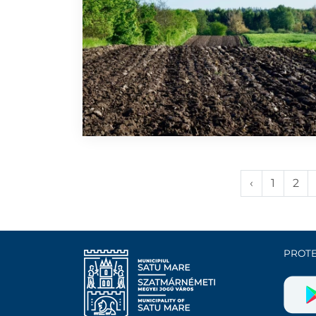
‹
1
2
PROTE