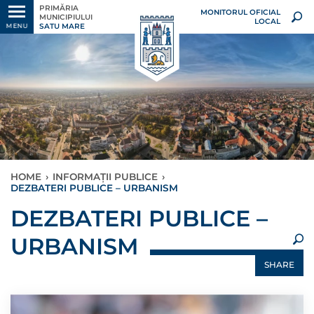
PRIMĂRIA
MONITORUL OFICIAL
MUNICIPIULUI
LOCAL
SATU MARE
MENU
HOME
›
INFORMAȚII PUBLICE
›
DEZBATERI PUBLICE – URBANISM
×
DEZBATERI PUBLICE –
URBANISM
SHARE