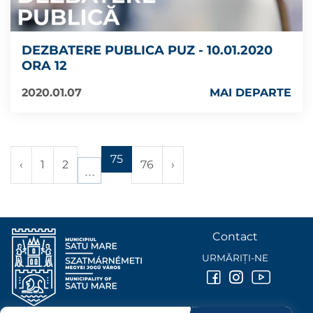
DEZBATERE PUBLICA PUZ - 10.01.2020
ORA 12
2020.01.07
MAI DEPARTE
75
‹
1
2
76
›
Contact
URMĂRIȚI-NE