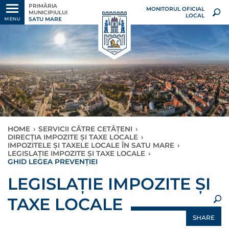
PRIMĂRIA
MONITORUL OFICIAL
MUNICIPIULUI
LOCAL
SATU MARE
MENU
HOME
›
SERVICII CĂTRE CETĂȚENI
›
DIRECȚIA IMPOZITE ȘI TAXE LOCALE
›
IMPOZITELE ȘI TAXELE LOCALE ÎN SATU MARE
›
LEGISLAŢIE IMPOZITE ȘI TAXE LOCALE
›
GHID LEGEA PREVENȚIEI
×
LEGISLAŢIE IMPOZITE ȘI
TAXE LOCALE
SHARE