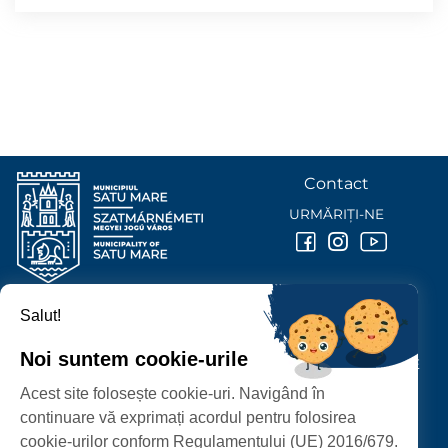
Contact
URMĂRIȚI-NE
Salut!
PRIMĂRIA MUNICIPIULUI
SATU MARE
Noi suntem cookie-urile
P-ȚA 25 OCTOMBRIE, NR. 1 CORP M, 440026 SATU MARE
Acest site folosește cookie-uri. Navigând în
PROTECȚIA DATELOR PERSONALE
continuare vă exprimați acordul pentru folosirea
cookie-urilor conform Regulamentului (UE) 2016/679.