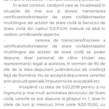
În acest context, cetăţenii care se încadrează în
situaţiile de mai sus şi doresc transcrierea
certificatelor/extraselor de stare civilă/extraselor
multilingve ale actelor de stare civilă la Serviciul de
Stare civilă din cadrul D.E.P.S.M. trebuie să aibă în
vedere următoarele aspecte:
- cererea de transcriere/înscriere a
certificatelor/extraselor de stare civilă/extraselor
multilingve ale actelor de stare civilă se poate
depune, doar personal, de către titulari sau
reprezentanţii legali ai acestora, în termen de 90 de
zile de la data depunerii jurământului de credinţă
faţă de România. Nu se acceptă depunerea cererilor
prin procură specială, împuternicire avocaţială etc.
- începând cu data de 5.02.2018 pentru a nu
îngreuna şi mai mult activitatea serviciului de Stare
civilă, cererile se pot depune la ghişeul nr. 1, doar în
zilele de luni şi miercuri, între orele 9,00-10,00, cu