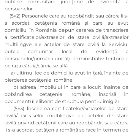
publice comunitare judeţene de evidenţă a
persoanelor.
(5^2) Persoanele care au redobândit sau cărora li s-
a acordat cetăţenia română şi care au avut
domiciliul în România depun cererea de transcriere
a certificatelor/extraselor de stare civilă/extraselor
multilingve ale actelor de stare civilă la Serviciul
public comunitar local de evidenţă a
persoanelor/primăria unităţii administrativ-teritoriale
pe raza căruia/căreia se află:
a) ultimul loc de domiciliu avut în ţară, înainte de
pierderea cetăţeniei române;
b) adresa imobilului în care a locuit înainte de
dobândirea cetăţeniei române, înscrisă în
documentul eliberat de structura pentru imigrări.
(5^3) Înscrierea certificatelor/extraselor de stare
civilă/ extraselor multilingve ale actelor de stare
civilă privind cetăţenii care au redobândit sau cărora
li s-a acordat cetăţenia română se face în termen de