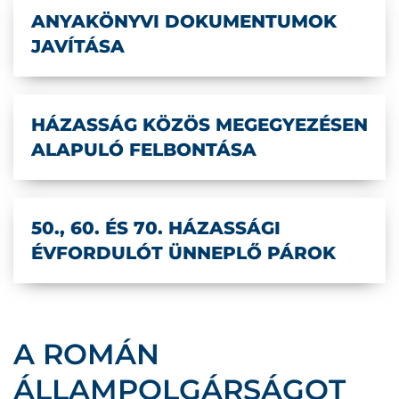
ANYAKÖNYVI DOKUMENTUMOK
JAVÍTÁSA
HÁZASSÁG KÖZÖS MEGEGYEZÉSEN
ALAPULÓ FELBONTÁSA
50., 60. ÉS 70. HÁZASSÁGI
ÉVFORDULÓT ÜNNEPLŐ PÁROK
A ROMÁN
ÁLLAMPOLGÁRSÁGOT