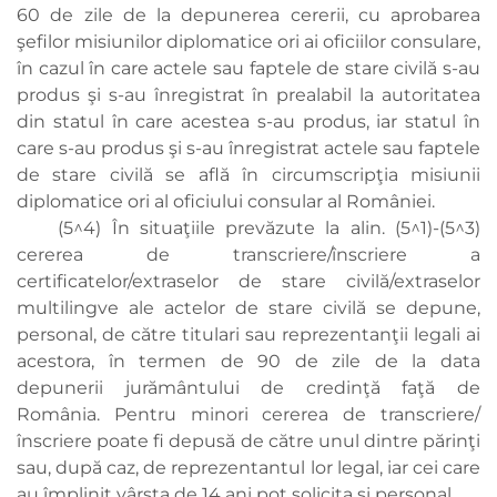
60 de zile de la depunerea cererii, cu aprobarea
şefilor misiunilor diplomatice ori ai oficiilor consulare,
în cazul în care actele sau faptele de stare civilă s-au
produs şi s-au înregistrat în prealabil la autoritatea
din statul în care acestea s-au produs, iar statul în
care s-au produs şi s-au înregistrat actele sau faptele
de stare civilă se află în circumscripţia misiunii
diplomatice ori al oficiului consular al României.
(5^4) În situaţiile prevăzute la alin. (5^1)-(5^3)
cererea de transcriere/înscriere a
certificatelor/extraselor de stare civilă/extraselor
multilingve ale actelor de stare civilă se depune,
personal, de către titulari sau reprezentanţii legali ai
acestora, în termen de 90 de zile de la data
depunerii jurământului de credinţă faţă de
România. Pentru minori cererea de transcriere/
înscriere poate fi depusă de către unul dintre părinţi
sau, după caz, de reprezentantul lor legal, iar cei care
au împlinit vârsta de 14 ani pot solicita şi personal.