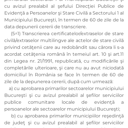
cu avizul prealabil al şefului Direcţiei Publice de
Evidenţă a Persoanelor şi Stare Civilă a Sectorului 1 al
Municipiului Bucureşti, în termen de 60 de zile de la
data depunerii cererii de transcriere.
(5^1) Transcrierea certificatelor/extraselor de stare
civilă/extraselor multilingve ale actelor de stare civilă
privind cetăţenii care au redobândit sau cărora li s-a
acordat cetăţenia română în temeiul art. 10 şi art.11
din Legea nr. 21/1991, republicată, cu modificările şi
completările ulterioare, şi care nu au avut niciodată
domiciliul în România se face în termen de 60 de
zile de la depunerea cererii, după cum urmează:
a) cu aprobarea primarilor sectoarelor municipiului
Bucureşti şi cu avizul prealabil al şefilor serviciilor
publice comunitare locale de evidenţă a
persoanelor ale sectoarelor municipiului Bucureşti;
b) cu aprobarea primarilor municipiilor reşedinţă
de judeţ şi cu avizul prealabil al şefilor serviciilor