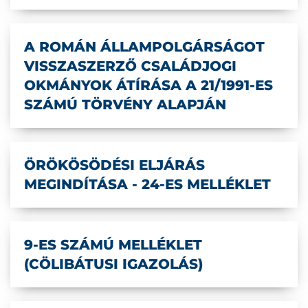
A ROMÁN ÁLLAMPOLGÁRSÁGOT
VISSZASZERZŐ CSALÁDJOGI
OKMÁNYOK ÁTÍRÁSA A 21/1991-ES
SZÁMÚ TÖRVÉNY ALAPJÁN
ÖRÖKÖSÖDÉSI ELJÁRÁS
MEGINDÍTÁSA - 24-ES MELLÉKLET
9-ES SZÁMÚ MELLÉKLET
(CÖLIBÁTUSI IGAZOLÁS)