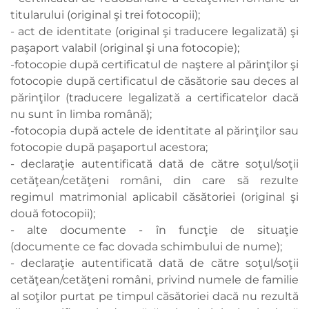
titularului (original şi trei fotocopii);
- act de identitate (original şi traducere legalizată) şi
paşaport valabil (original şi una fotocopie);
-fotocopie după certificatul de naştere al părinţilor şi
fotocopie după certificatul de căsătorie sau deces al
părinţilor (traducere legalizată a certificatelor dacă
nu sunt în limba română);
-fotocopia după actele de identitate al părinţilor sau
fotocopie după paşaportul acestora;
- declaraţie autentificată dată de către soţul/soţii
cetăţean/cetăţeni români, din care să rezulte
regimul matrimonial aplicabil căsătoriei (original şi
două fotocopii);
- alte documente - în funcţie de situaţie
(documente ce fac dovada schimbului de nume);
- declaraţie autentificată dată de către soţul/soţii
cetăţean/cetăţeni români, privind numele de familie
al soţilor purtat pe timpul căsătoriei dacă nu rezultă