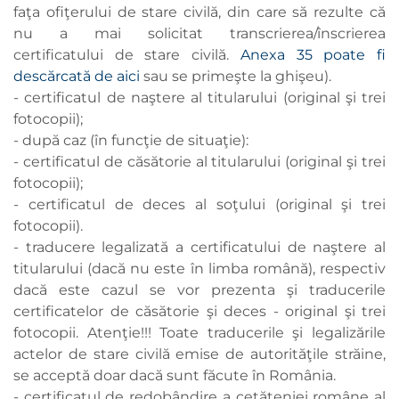
faţa ofiţerului de stare civilă, din care să rezulte că
nu a mai solicitat transcrierea/înscrierea
certificatului de stare civilă.
Anexa 35 poate fi
descărcată de aici
sau se primeşte la ghişeu).
- certificatul de naştere al titularului (original şi trei
fotocopii);
- după caz (în funcţie de situaţie):
- certificatul de căsătorie al titularului (original şi trei
fotocopii);
- certificatul de deces al soţului (original şi trei
fotocopii).
- traducere legalizată a certificatului de naştere al
titularului (dacă nu este în limba română), respectiv
dacă este cazul se vor prezenta şi traducerile
certificatelor de căsătorie şi deces - original şi trei
fotocopii. Atenţie!!! Toate traducerile şi legalizările
actelor de stare civilă emise de autorităţile străine,
se acceptă doar dacă sunt făcute în România.
- certificatul de redobândire a cetăţeniei române al