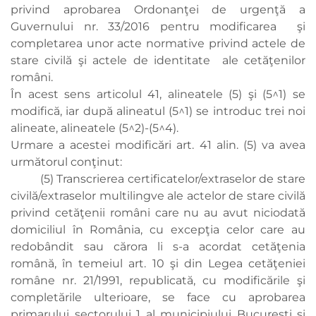
privind aprobarea Ordonanţei de urgenţă a
Guvernului nr. 33/2016 pentru modificarea şi
completarea unor acte normative privind actele de
stare civilă şi actele de identitate ale cetăţenilor
români.
În acest sens articolul 41, alineatele (5) şi (5^1) se
modifică, iar după alineatul (5^1) se introduc trei noi
alineate, alineatele (5^2)-(5^4).
Urmare a acestei modificări art. 41 alin. (5) va avea
următorul conţinut:
(5) Transcrierea certificatelor/extraselor de stare
civilă/extraselor multilingve ale actelor de stare civilă
privind cetăţenii români care nu au avut niciodată
domiciliul în România, cu excepţia celor care au
redobândit sau cărora li s-a acordat cetăţenia
română, în temeiul art. 10 şi din Legea cetăţeniei
române nr. 21/1991, republicată, cu modificările şi
completările ulterioare, se face cu aprobarea
primarului sectorului 1 al municipiului Bucureşti şi