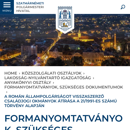
SZATMÁRNÉMETI
POLGÁRMESTERI
HIVATAL
MENU
HOME
›
KÖZSZOLGÁLATI OSZTÁLYOK
›
LAKOSSÁG-NYILVÁNTARTÓ IGAZGATÓSÁG
›
ANYAKÖNYVI OSZTÁLY
›
FORMANYOMTATVÁNYOK, SZÜKSÉGES DOKUMENTUMOK
›
A ROMÁN ÁLLAMPOLGÁRSÁGOT VISSZASZERZŐ
CSALÁDJOGI OKMÁNYOK ÁTÍRÁSA A 21/1991-ES SZÁMÚ
TÖRVÉNY ALAPJÁN
×
FORMANYOMTATVÁNYO
K, SZÜKSÉGES