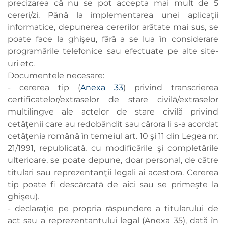
precizarea că nu se pot accepta mai mult de 5
cereri/zi. Până la implementarea unei aplicaţii
informatice, depunerea cererilor arătate mai sus, se
poate face la ghişeu, fără a se lua în considerare
programările telefonice sau efectuate pe alte site-
uri etc.
Documentele necesare:
- cererea tip (
Anexa 33
) privind transcrierea
certificatelor/extraselor de stare civilă/extraselor
multilingve ale actelor de stare civilă privind
cetăţenii care au redobândit sau cărora li s-a acordat
cetăţenia română în temeiul art. 10 şi 11 din Legea nr.
21/1991, republicată, cu modificările şi completările
ulterioare, se poate depune, doar personal, de către
titulari sau reprezentanţii legali ai acestora. Cererea
tip poate fi descărcată de aici sau se primeşte la
ghişeu).
- declaraţie pe propria răspundere a titularului de
act sau a reprezentantului legal (Anexa 35), dată în