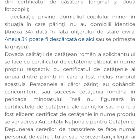
din certificatul de căsătorie (original şi două
fotocopii);
- declaraţie privind domiciliul copilului minor în
situaţia în care părinţii nu au domicilii identice
(Anexa 34) dată în faţa ofiţerului de stare civilă.
Anexa 34 poate fi descărcată de aici
sau se primeşte
la ghişeu).
Dovada calităţii de cetăţean român a solicitantului
se face cu certificatul de cetăţenie eliberat în nume
propriu respectiv cu certificatul de cetăţenie al
unuia dintre părinţi în care a fost inclus minorul
acestuia. Persoanele ai căror părinţi au dobândit
concomitent sau succesiv cetăţenia română în
perioada minoratului, însă nu figurează în
certificatele de cetăţenie ale părinţilor sau nu le-a
fost eliberat certificat de cetăţenie în nume propriu
se vor adresa Autorităţii Naţionale pentru Cetăţenie.
Depunerea cererilor de transcriere se face numai
personal, de către titulari sau reprezentanţii legali ai