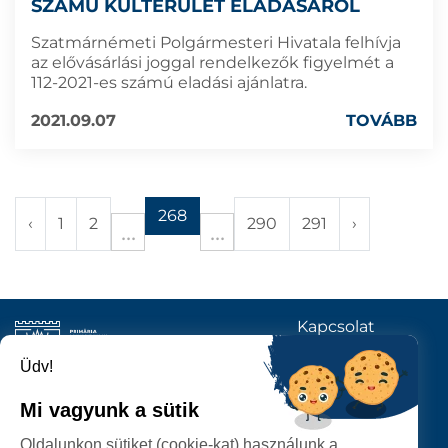
SZÁMÚ KÜLTERÜLET ELADÁSÁRÓL
Szatmárnémeti Polgármesteri Hivatala felhívja
az elővásárlási joggal rendelkezők figyelmét a
112-2021-es számú eladási ajánlatra.
2021.09.07
TOVÁBB
268
‹
1
2
290
291
›
Kapcsolat
KÖVESSENEK
Üdv!
Mi vagyunk a sütik
SZATMÁRNÉMETI
Oldalunkon sütiket (cookie-kat) használunk a