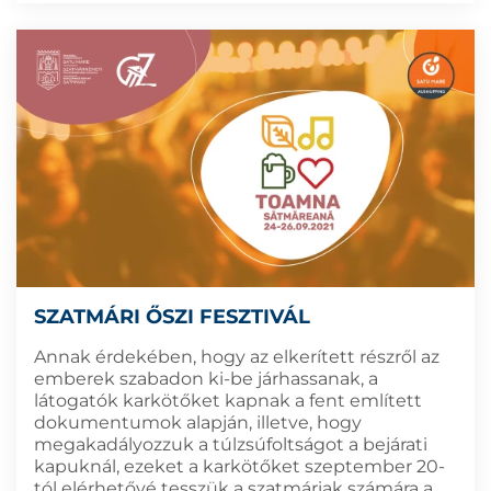
SZATMÁRI ŐSZI FESZTIVÁL
Annak érdekében, hogy az elkerített részről az
emberek szabadon ki-be járhassanak, a
látogatók karkötőket kapnak a fent említett
dokumentumok alapján, illetve, hogy
megakadályozzuk a túlzsúfoltságot a bejárati
kapuknál, ezeket a karkötőket szeptember 20-
tól elérhetővé tesszük a szatmáriak számára a