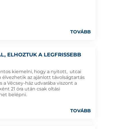
TOVÁBB
L, ELHOZTUK A LEGFRISSEBB
tos kiemelni, hogy a nyitott, utcai
élvezhetik az ajánlott távolságtartás
s a Vécsey-ház udvarába viszont a
ént 21 óra után csak oltási
het belépni.
TOVÁBB