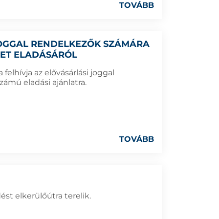
TOVÁBB
 JOGGAL RENDELKEZŐK SZÁMÁRA
ÜLET ELADÁSÁRÓL
elhívja az elővásárlási joggal
zámú eladási ajánlatra.
TOVÁBB
ést elkerülőútra terelik.