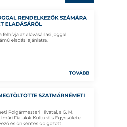
 JOGGAL RENDELKEZŐK SZÁMÁRA
LET ELADÁSÁRÓL
elhívja az elővásárlási joggal
ámú eladási ajánlatra.
TOVÁBB
 MEGTÖLTÖTTE SZATMÁRNÉMETI
i Polgármesteri Hivatal, a G. M.
tmári Fiatalok Kulturális Egyesülete
rvező és önkéntes dolgozott.