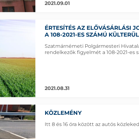
2021.09.01
ÉRTESÍTÉS AZ ELŐVÁSÁRLÁSI
A 108-2021-ES SZÁMÚ KÜLTER
Szatmárnémeti Polgármesteri Hivatala f
rendelkezők figyelmét a 108-2021-es s
2021.08.31
KÖZLEMÉNY
Itt 8 és 16 óra között az autós közleked