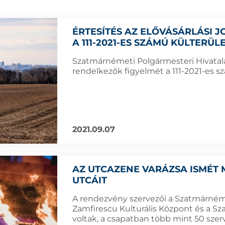
ÉRTESÍTÉS AZ ELŐVÁSÁRLÁSI
A 111-2021-ES SZÁMÚ KÜLTERÜ
Szatmárnémeti Polgármesteri Hivatala f
rendelkezők figyelmét a 111-2021-es sz
2021.09.07
AZ UTCAZENE VARÁZSA ISMÉT
UTCÁIT
A rendezvény szervezői a Szatmárnémet
Zamfirescu Kulturális Központ és a Sza
voltak, a csapatban több mint 50 sze