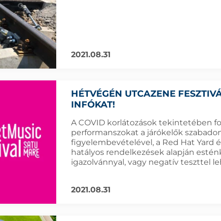
2021.08.31
HÉTVÉGÉN UTCAZENE FESZTIVÁ
INFÓKAT!
A COVID korlátozások tekintetében fon
performanszokat a járókelők szabadon 
figyelembevételével, a Red Hat Yard é
hatályos rendelkezések alapján esténk
igazolvánnyal, vagy negatív teszttel le
2021.08.31