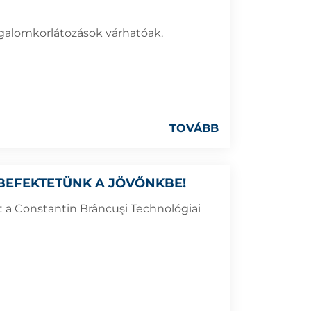
rgalomkorlátozások várhatóak.
TOVÁBB
BEFEKTETÜNK A JÖVŐNKBE!
t a Constantin Brâncuşi Technológiai