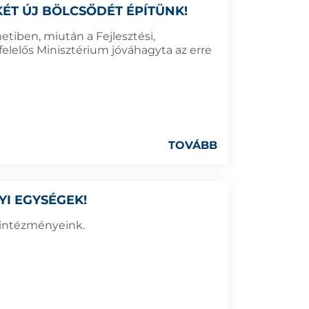
ÉT ÚJ BÖLCSŐDÉT ÉPÍTÜNK!
tiben, miután a Fejlesztési,
elelős Minisztérium jóváhagyta az erre
TOVÁBB
YI EGYSÉGEK!
 intézményeink.