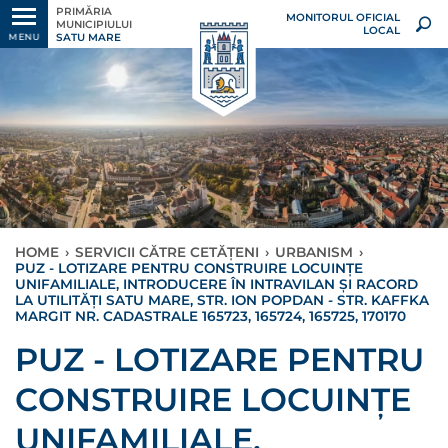
PRIMĂRIA
MONITORUL OFICIAL
MUNICIPIULUI
LOCAL
SATU MARE
MENU
HOME
›
SERVICII CĂTRE CETĂȚENI
›
URBANISM
›
PUZ - LOTIZARE PENTRU CONSTRUIRE LOCUINȚE
UNIFAMILIALE, INTRODUCERE ÎN INTRAVILAN ȘI RACORD
LA UTILITĂȚI SATU MARE, STR. ION POPDAN - STR. KAFFKA
MARGIT NR. CADASTRALE 165723, 165724, 165725, 170170
PUZ - LOTIZARE PENTRU
CONSTRUIRE LOCUINȚE
UNIFAMILIALE,