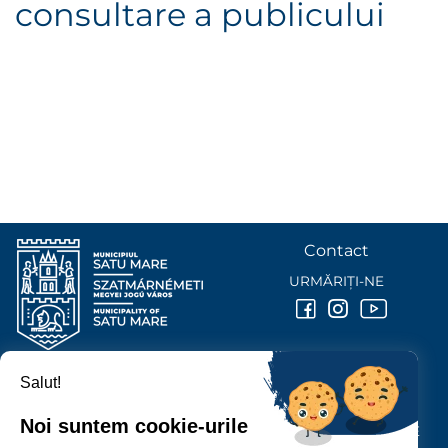
consultare a publicului
Contact
URMĂRIȚI-NE
Salut!
PRIMĂRIA MUNICIPIULUI
SATU MARE
Noi suntem cookie-urile
P-ȚA 25 OCTOMBRIE, NR. 1 CORP M, 440026 SATU MARE