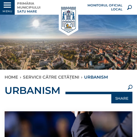
PRIMĂRIA
MONITORUL OFICIAL
MUNICIPIULUI
LOCAL
SATU MARE
MENU
HOME
›
SERVICII CĂTRE CETĂȚENI
›
URBANISM
×
URBANISM
SHARE