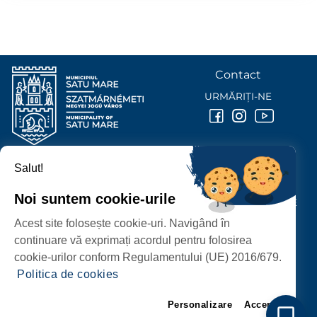
Contact
URMĂRIȚI-NE
Salut!
PRIMĂRIA MUNICIPIULUI
SATU MARE
Noi suntem cookie-urile
P-ȚA 25 OCTOMBRIE, NR. 1 CORP M, 440026 SATU MARE
Acest site folosește cookie-uri. Navigând în
PROTECȚIA DATELOR PERSONALE
continuare vă exprimați acordul pentru folosirea
cookie-urilor conform Regulamentului (UE) 2016/679.
Politica de cookies
Personalizare
Accept