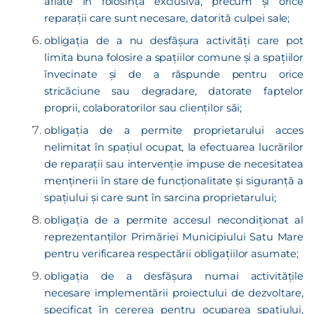
aflate în folosinţa exclusivă, precum şi orice
reparaţii care sunt necesare, datorită culpei sale;
obligația de a nu desfăşura activităţi care pot
limita buna folosire a spaţiilor comune şi a spaţiilor
învecinate şi de a răspunde pentru orice
stricăciune sau degradare, datorate faptelor
proprii, colaboratorilor sau clienţilor săi;
obligaţia de a permite proprietarului acces
nelimitat în spațiul ocupat, la efectuarea lucrărilor
de reparaţii sau intervenţie impuse de necesitatea
menţinerii în stare de funcţionalitate şi siguranţă a
spaţiului şi care sunt în sarcina proprietarului;
obligația de a permite accesul necondiționat al
reprezentanților Primăriei Municipiului Satu Mare
pentru verificarea respectării obligaţiilor asumate;
obligaţia de a desfăşura numai activităţile
necesare implementării proiectului de dezvoltare,
specificat în cererea pentru ocuparea spațiului,