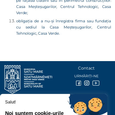
pe faţada clădirii sau în perimetrul construcțiilor:
Casa Meșteșugarilor, Centrul Tehnologic, Casa
Verde;
obligația de a nu-și înregistra firma sau fundația
cu sediul la Casa Meșteșugarilor, Centrul
Tehnologic, Casa Verde.
Contact
URMĂRIȚI-NE
Salut!
PRIMĂRIA MUNICIPIULUI
SATU MARE
Noi suntem cookie-urile
P-ȚA 25 OCTOMBRIE, NR. 1 CORP M, 440026 SATU MARE