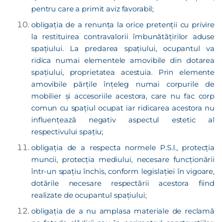
pentru care a primit aviz favorabil;
obligația de a renunţa la orice pretenţii cu privire
la restituirea contravalorii îmbunătăţirilor aduse
spațiului. La predarea spațiului, ocupantul va
ridica numai elementele amovibile din dotarea
spaţiului, proprietatea acestuia. Prin elemente
amovibile părţile înţeleg numai corpurile de
mobilier şi accesoriile acestora, care nu fac corp
comun cu spaţiul ocupat iar ridicarea acestora nu
influenţează negativ aspectul estetic al
respectivului spaţiu;
obligația de a respecta normele P.S.I., protecția
muncii, protecția mediului, necesare funcționării
într-un spațiu închis, conform legislației în vigoare,
dotările necesare respectării acestora fiind
realizate de ocupantul spațiului;
obligația de a nu amplasa materiale de reclamă