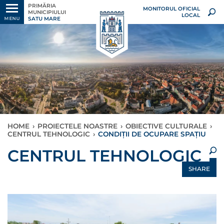
PRIMĂRIA
MONITORUL OFICIAL
MUNICIPIULUI
LOCAL
SATU MARE
MENU
HOME
›
PROIECTELE NOASTRE
›
OBIECTIVE CULTURALE
›
CENTRUL TEHNOLOGIC
›
CONDIȚII DE OCUPARE SPAȚIU
×
CENTRUL TEHNOLOGIC
SHARE