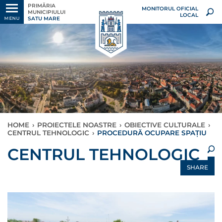
PRIMĂRIA
MONITORUL OFICIAL
MUNICIPIULUI
LOCAL
SATU MARE
MENU
HOME
›
PROIECTELE NOASTRE
›
OBIECTIVE CULTURALE
›
CENTRUL TEHNOLOGIC
›
PROCEDURĂ OCUPARE SPAȚIU
×
CENTRUL TEHNOLOGIC
SHARE