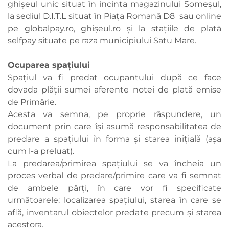
ghișeul unic situat în incinta magazinului Someșul,
la sediul D.I.T.L situat în Piața Romană D8 sau online
pe globalpay.ro, ghișeul.ro și la stațiile de plată
selfpay situate pe raza municipiului Satu Mare.
Ocuparea spațiului
Spațiul va fi predat ocupantului după ce face
dovada plății sumei aferente notei de plată emise
de Primărie.
Acesta va semna, pe proprie răspundere, un
document prin care își asumă responsabilitatea de
predare a spațiului în forma și starea inițială (așa
cum l-a preluat).
La predarea/primirea spațiului se va încheia un
proces verbal de predare/primire care va fi semnat
de ambele părți, în care vor fi specificate
următoarele: localizarea spațiului, starea în care se
află, inventarul obiectelor predate precum și starea
acestora.