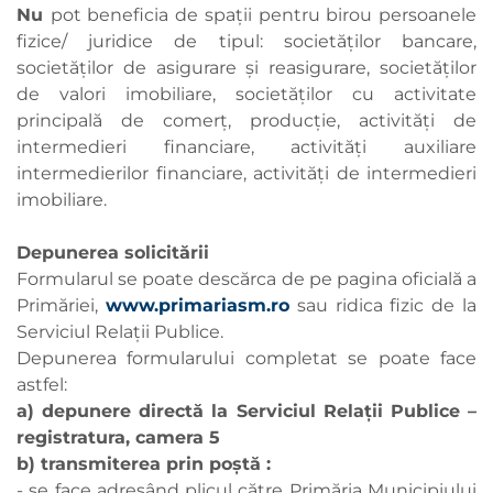
Nu
pot beneficia de spații pentru birou persoanele
fizice/ juridice de tipul: societăţilor bancare,
societăţilor de asigurare şi reasigurare, societăţilor
de valori imobiliare, societăţilor cu activitate
principală de comerţ, producție, activităţi de
intermedieri financiare, activităţi auxiliare
intermedierilor financiare, activităţi de intermedieri
imobiliare.
Depunerea solicitării
Formularul se poate descărca de pe pagina oficială a
Primăriei,
www.primariasm.ro
sau ridica fizic de la
Serviciul Relații Publice.
Depunerea formularului completat se poate face
astfel:
a) depunere directă la Serviciul Relaţii Publice –
registratura, camera 5
b) transmiterea prin poştă :
- se face adresând plicul către Primăria Municipiului