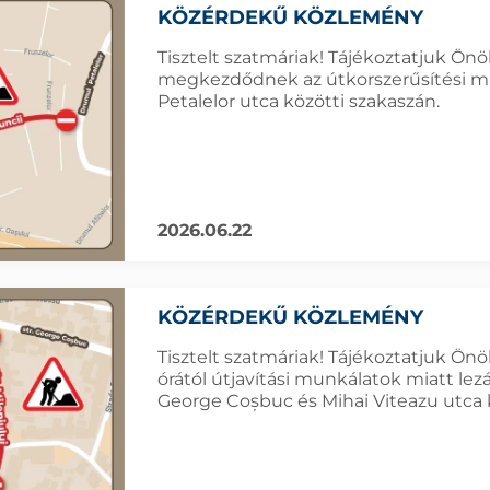
KÖZÉRDEKŰ KÖZLEMÉNY
Tisztelt szatmáriak! Tájékoztatjuk Önö
megkezdődnek az útkorszerűsítési mu
Petalelor utca közötti szakaszán.
2026.06.22
KÖZÉRDEKŰ KÖZLEMÉNY
Tisztelt szatmáriak! Tájékoztatjuk Ön
órától útjavítási munkálatok miatt lezá
George Coșbuc és Mihai Viteazu utca k