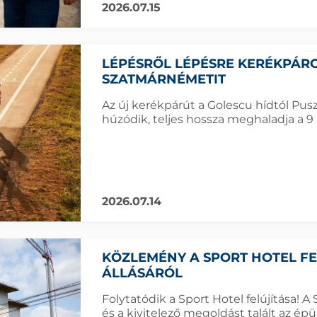
2026.07.15
LÉPÉSRŐL LÉPÉSRE KERÉKPÁR
SZATMÁRNÉMETIT
Az új kerékpárút a Golescu hídtól Pus
húzódik, teljes hossza meghaladja a 9 
2026.07.14
KÖZLEMÉNY A SPORT HOTEL FE
ÁLLÁSÁRÓL
Folytatódik a Sport Hotel felújítása! 
és a kivitelező megoldást talált az ép