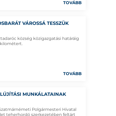
TOVÁBB
OSBARÁT VÁROSSÁ TESSZÜK
ztadaróc község közigazgatási határáig
kilométert.
TOVÁBB
LÚJÍTÁSI MUNKÁLATAINAK
A Szatmárnémeti Polgármesteri Hivatal
ület teherhordó szerkezetében feltárt