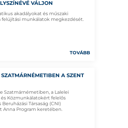
LYSZÍNÉVÉ VÁLJON
atikus akadályokat és műszaki
 felújítási munkálatok megkezdését.
TOVÁBB
L SZATMÁRNÉMETIBEN A SZENT
e Szatmárnémetiben, a Lalelei
i és Közmunkálatokért felelős
os Beruházási Társaság (CNI)
t Anna Program keretében.