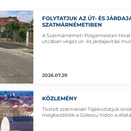
FOLYTATJUK AZ ÚT- ÉS JÁRDA
SZATMÁRNÉMETIBEN
A Szatmárnémeti Polgármesteri Hivata
utcában végez út- és járdajavítási mu
2026.07.29
KÖZLEMÉNY
Tisztelt szatmáriak! Tájékoztatjuk önök
megkezdődik a Golescu hídon a dilatác