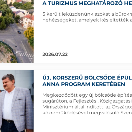
A TURIZMUS MEGHATÁROZÓ HE
Sikerült leküzdenünk azokat a bürokr
nehézségeket, amelyek késleltették a
2026.07.22
ÚJ, KORSZERŰ BÖLCSŐDE ÉPÜ
ANNA PROGRAM KERETÉBEN
Megkezdődött egy új bölcsőde építés
sugárúton, a Fejlesztési, Közigazgatás
Minisztérium által indított, az Ország
közreműködésével megvalósuló Szen