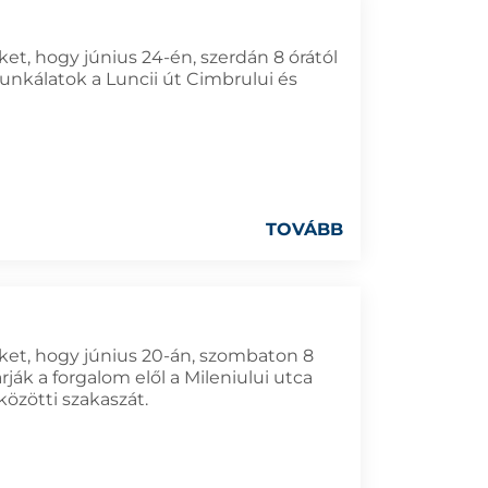
ket, hogy június 24-én, szerdán 8 órától
nkálatok a Luncii út Cimbrului és
TOVÁBB
öket, hogy június 20-án, szombaton 8
rják a forgalom elől a Mileniului utca
özötti szakaszát.