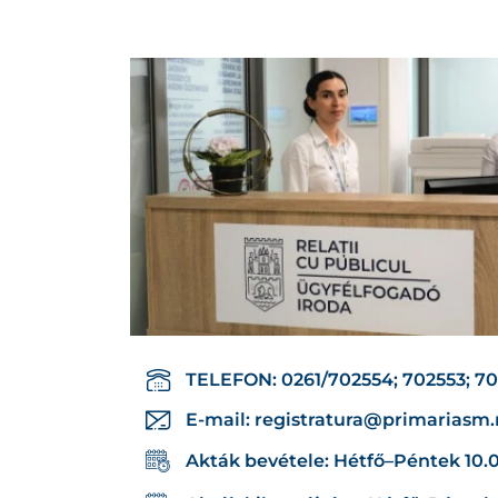
TELEFON: 0261/702554; 702553; 7
E-mail:
registratura@primariasm.
Akták bevétele: Hétfő–Péntek 10.