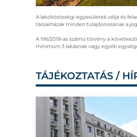
A lakóközösségi egyesületek célja és fela
társasházak minden tulajdonosának a joga
A 196/2018-as számú törvény a következő
minimum 3 lakásnak vagy egyéb egységnek
TÁJÉKOZTATÁS / HÍ