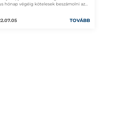
ius hónap végéig kötelesek beszámolni az
esületek aktív és passzív egyenlegeikről.
2.07.05
TOVÁBB