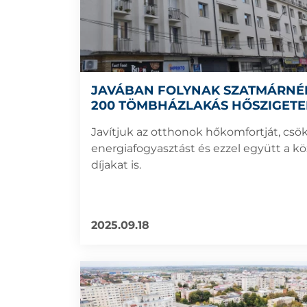
JAVÁBAN FOLYNAK SZATMÁRNÉ
200 TÖMBHÁZLAKÁS HŐSZIGETE
MUNKÁLATAI!
Javítjuk az otthonok hőkomfortját, csö
energiafogyasztást és ezzel együtt a k
díjakat is.
2025.09.18