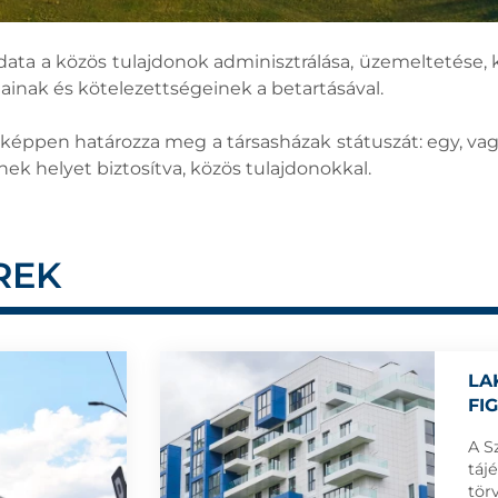
data a közös tulajdonok adminisztrálása, üzemeltetése, ka
inak és kötelezettségeinek a betartásával.
képpen határozza meg a társasházak státuszát: egy, va
 helyet biztosítva, közös tulajdonokkal.
REK
LA
FI
A S
táj
tör