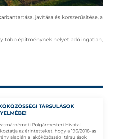
rbantartása, javítása és korszerűsítése, a
gy több építménynek helyet adó ingatlan,
KÓKÖZÖSSÉGI TÁRSULÁSOK
GYELMÉBE!
zatmárnémeti Polgármesteri Hivatal
ékoztatja az érintetteket, hogy a 196/2018-as
vény alapján a lakóközösségi társulások