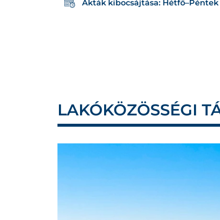
Akták kibocsájtása: Hétfő–Péntek 
LAKÓKÖZÖSSÉGI T