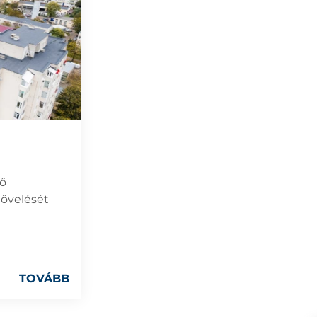
vő
övelését
TOVÁBB