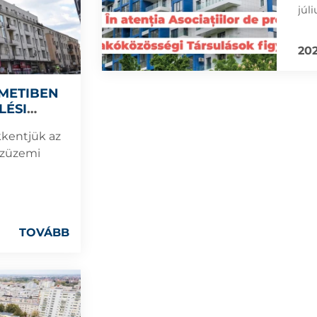
júl
egy
202
METIBEN
LÉSI
kkentjük az
özüzemi
TOVÁBB