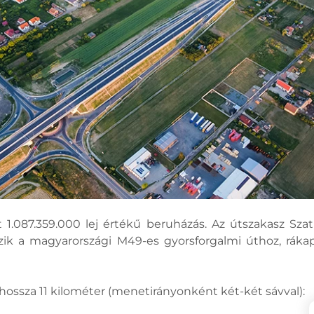
 1.087.359.000 lej értékű beruházás. Az útszakasz S
ozik a magyarországi M49-es gyorsforgalmi úthoz, rák
ossza 11 kilométer (menetirányonként két-két sávval):