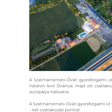
A Szatmárnémeti–Óvári gyorsforgalmi út
határon levő Óvárival, majd ott csatlak
autópálya-hálózatra.
A Szatmárnémeti–Óvári gyorsforgalmi út h
– két csatlakozási ponttal