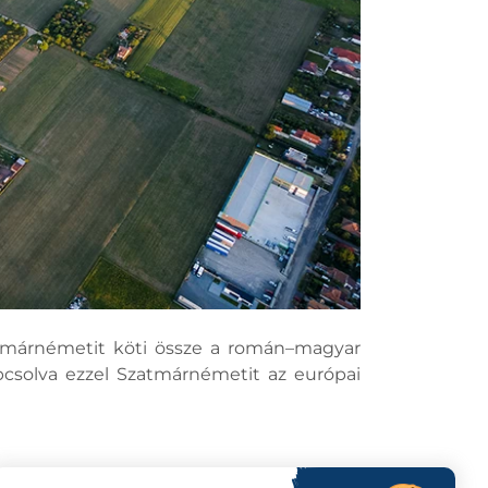
zatmárnémetit köti össze a román–magyar
apcsolva ezzel Szatmárnémetit az európai