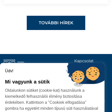
TOVÁBBI HÍREK
Kapcsolat
KÖVESSENEK
Üdv!
Mi vagyunk a sütik
SZATMÁRNÉMETI
Oldalunkon sütiket (cookie-kat) használunk a
POLGÁRMESTERI HIVATAL
kiemelkedő felhasználói élmény biztosítása
P-ȚA 25 OCTOMBRIE, NR. 1 CORP M, 440026 SATU MARE
érdekében. Kattintson a "Cookiek elfogadása"
gombra ha egyetért minden típusú süti használatával
SZEMÉLYES ADATOK VÉDELME