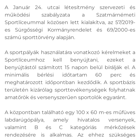
A Január 24. utcai létesítmény szervezeti és
működési szabályzata a Szatmárnémeti
Sportlíceummal közösen lett kialakítva, az 57/2019-
es Sürgősségi Kormányrendelet és 69/2000-es
számú sporttörvény alapján.
A sportpályák használatára vonatkozó kérelmeket a
Sportlíceumhoz kell benyújtani, ezeket a
benyújtástól számított 15 napon belül bírálják el. A
minimális bérlési időtartam 60 perc és
meghatározott időpontban kezdődik. A sportbázis
területén kizárólag sporttevékenységek folyhatnak
amatőrök és versenyszerűen sportolók egyaránt.
A központban található egy 100 x 60 m-es műfüves
labdarúgópálya, amely hivatalos versenyek,
valamint B és C kategóriás mérkőzések
rendezésére is alkalmas. Az ehhez szükséges