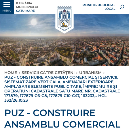
PRIMĂRIA
MONITORUL OFICIAL
MUNICIPIULUI
LOCAL
SATU MARE
MENU
HOME
›
SERVICII CĂTRE CETĂȚENI
›
URBANISM
›
PUZ - CONSTRUIRE ANSAMBLU COMERCIAL ȘI SERVICII,
SISTEMATIZARE VERTICALĂ, AMENAJĂRI EXTERIOARE,
AMPLASARE ELEMENTE PUBLICITARE, ÎMPREJMUIRE ȘI
OPERAȚIUNI CADASTRALE SATU MARE NR. CADASTRALE
177879, 177879 C6-C8, 177879 C10-C47, 163233,.. HCL
332/26.10.23
PUZ - CONSTRUIRE
ANSAMBLU COMERCIAL